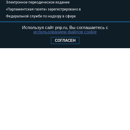
Электронное периодическое издание
«Парламентская газета» зарегистрировано в
Федеральной службе по надзору в сфере
связи, информационных технологий и
Используя сайт pnp.ru, Вы соглашаетесь с
массовых коммуникаций (Роскомнадзор) 05
использованием файлов cookie
августа 2011 года. 18+
СОГЛАСЕН
Свидетельство о регистрации Эл № ФС77-
46097
Учредитель — АНО «Парламентская газета»
Исполняющий обязанности главного
редактора — Абдуллаев М.Р.
Тел.: +7 (495) 637–69–79 E-mail:
pg@pnp.ru
«Парламентская газета» - официальное еженедельное издание
Федерального Собрания РФ. Издается с 1997 года. Учредители
газеты - Государственная Дума и Совет Федерации РФ. Официальный
публикатор федеральных конституционных законов, федеральных
законов и актов палат Федерального Собрания. «Парламентская
газета» имеет пункты печати и представительства в десяти субъектах
федерации.
Сайт «Парламентской газеты» - это оперативные новости и