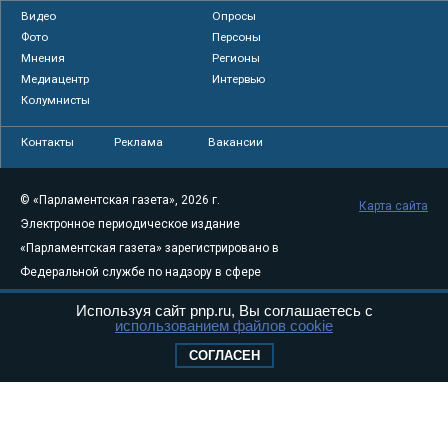
Видео
Опросы
Фото
Персоны
Мнения
Регионы
Медиацентр
Интервью
Колумнисты
Контакты
Реклама
Вакансии
© «Парламентская газета», 2026 г.
Карта сайта
Электронное периодическое издание
«Парламентская газета» зарегистрировано в
Федеральной службе по надзору в сфере
связи, информационных технологий и
Используя сайт pnp.ru, Вы соглашаетесь с
массовых коммуникаций (Роскомнадзор) 05
использованием файлов cookie
августа 2011 года. 18+
СОГЛАСЕН
Свидетельство о регистрации Эл № ФС77-
46097
Учредитель — АНО «Парламентская газета»
Исполняющий обязанности главного