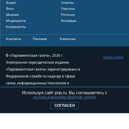
Видео
Опросы
Фото
Персоны
Мнения
Регионы
Медиацентр
Интервью
Колумнисты
Контакты
Реклама
Вакансии
© «Парламентская газета», 2026 г.
Карта сайта
Электронное периодическое издание
«Парламентская газета» зарегистрировано в
Федеральной службе по надзору в сфере
связи, информационных технологий и
массовых коммуникаций (Роскомнадзор) 05
Используя сайт pnp.ru, Вы соглашаетесь с
использованием файлов cookie
августа 2011 года. 18+
Свидетельство о регистрации Эл № ФС77-
СОГЛАСЕН
46097
Учредитель — АНО «Парламентская газета»
Исполняющий обязанности главного