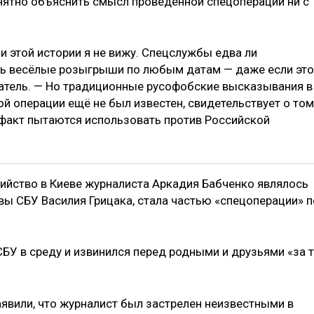
 внятно объяснить смысл проведённой спецоперации ни с
и этой истории я не вижу. Спецслужбы едва ли
ть весёлые розыгрыши по любым датам — даже если это
атель. — Но традиционные русофобские высказывания в
ой операции ещё не был известен, свидетельствует о том
факт пытаются использовать против Российской
бийство в Киеве журналиста Аркадия Бабченко являлось
авы СБУ Василия Грицака, стала частью «спецоперации» п
БУ в среду и извинился перед родными и друзьями «за т
аявили, что журналист был застрелен неизвестными в