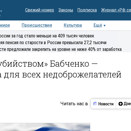
Свежий номер
Законы
Подписка
Журнал «РФ с
ия
и
 мире
Происшествия
Культура
Ещё
Медиацентр
Интервью
Колумнисты
Делова
оссии за год стало меньше на 409 тысяч человек
эксперт
яя пенсия по старости в России превысила 27,2 тысячи
сти предложили закрепить на уровне не ниже 40% от заработка
«убийством» Бабченко —
 для всех недоброжелателей
Читать нас в