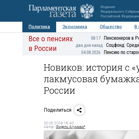
Издание
Федерального Собран
Российской Федераци
Политика
Экономика
Общество
В
Все о пенсиях
Фото
Авторы
Персоны
Мнения
Регионы
Пенсионеров в Р
08:17
Соцфонд: Средн
два дня назад
в России
Пенсию по старо
04.08.2026
Новиков: история с 
лакмусовая бумажка
России
Поделиться
30.05.2018 18:40
Автор:
Фидель Агумава*