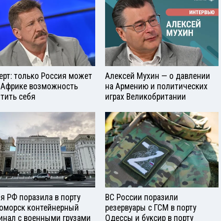
ерт: только Россия может
Алексей Мухин — о давлении
 Африке возможность
на Армению и политических
тить себя
играх Великобритании
я РФ поразила в порту
ВС России поразили
оморск контейнерный
резервуары с ГСМ в порту
инал с военными грузами
Одессы и буксир в порту