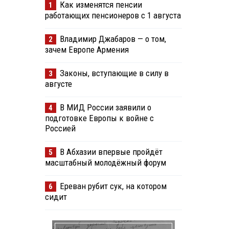
Как изменятся пенсии
1
работающих пенсионеров с 1 августа
Владимир Джабаров — о том,
2
зачем Европе Армения
Законы, вступающие в силу в
3
августе
В МИД России заявили о
4
подготовке Европы к войне с
Россией
В Абхазии впервые пройдёт
5
масштабный молодёжный форум
Ереван рубит сук, на котором
6
сидит