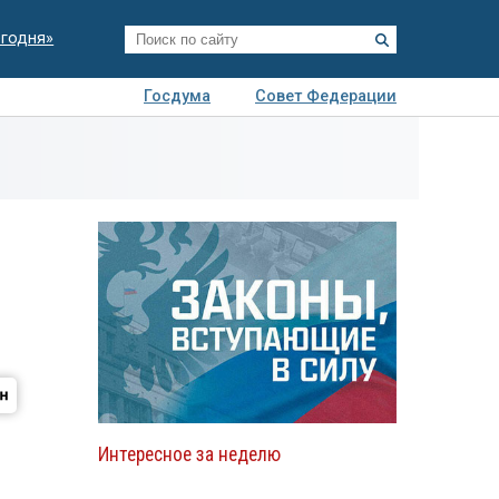
егодня»
Госдума
Совет Федерации
я
Авто
Недвижимость
Технологии
иза
Интересное за неделю