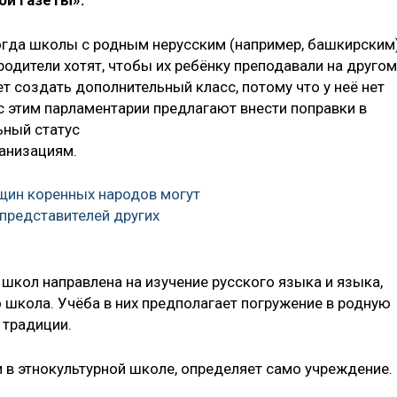
ой газеты».
огда школы с родным нерусским (например, башкирским
одители хотят, чтобы их ребёнку преподавали на другом
т создать дополнительный класс, потому что у неё нет
 с этим парламентарии предлагают внести поправки в
ьный статус
анизациям.
щин коренных народов могут
 представителей других
х школ направлена на изучение русского языка и языка,
 школа. Учёба в них предполагает погружение в родную
 традиции.
и в этнокультурной школе, определяет само учреждение.