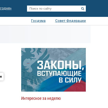
егодня»
Госдума
Совет Федерации
я
Авто
Недвижимость
Технологии
иза
Интересное за неделю