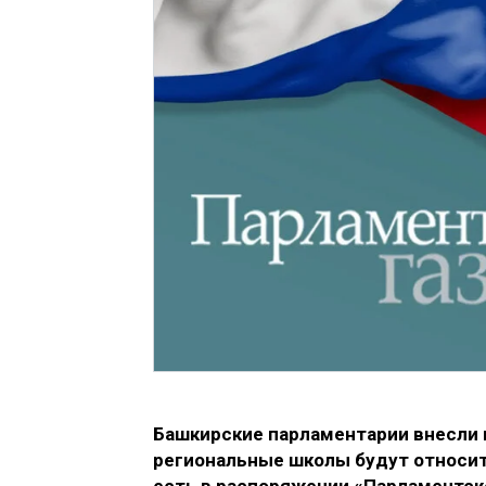
Башкирские парламентарии внесли 
региональные школы будут относи