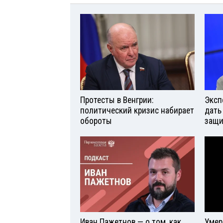
Протесты в Венгрии:
Эксп
политический кризис набирает
дать
обороты
защи
Иван Пажетнов — о том, как
Умер