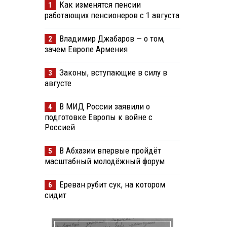
Как изменятся пенсии
1
работающих пенсионеров с 1 августа
Владимир Джабаров — о том,
2
зачем Европе Армения
Законы, вступающие в силу в
3
августе
В МИД России заявили о
4
подготовке Европы к войне с
Россией
В Абхазии впервые пройдёт
5
масштабный молодёжный форум
Ереван рубит сук, на котором
6
сидит