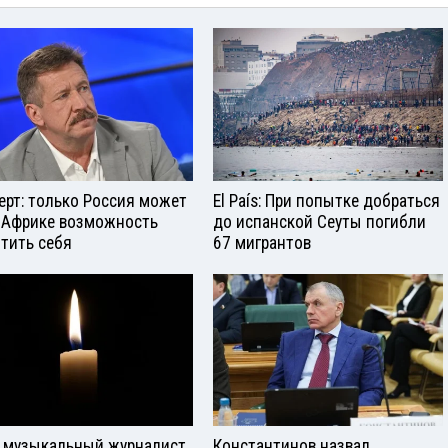
ерт: только Россия может
El País: При попытке добраться
 Африке возможность
до испанской Сеуты погибли
тить себя
67 мигрантов
 музыкальный журналист
Константинов назвал