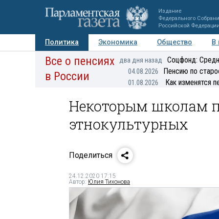
Издание
Федерального Собран
Российской Федераци
Политика
Экономика
Общество
В
Все о пенсиях
Фото
Авторы
Персоны
Мнения
Регионы
Соцфонд: Средн
два дня назад
Пенсию по старо
04.08.2026
в России
Как изменятся п
01.08.2026
Некоторым школам п
этнокультурных
Поделиться
24.12.2020 17:15
Автор:
Юлия Тихонова