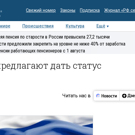
Свежий номер
Законы
Подписка
Журнал «РФ с
ия
и
 мире
Происшествия
Культура
Ещё
Медиацентр
Интервью
Колумнисты
Делова
яя пенсия по старости в России превысила 27,2 тысячи
эксперт
сти предложили закрепить на уровне не ниже 40% от заработка
енсии работающих пенсионеров с 1 августа
редлагают дать статус
Читать нас в