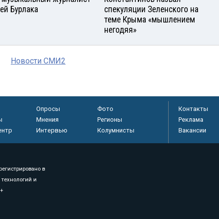
ей Бурлака
спекуляции Зеленского на
теме Крыма «мышлением
негодяя»
Новости СМИ2
Опросы
Фото
Контакты
ы
Мнения
Регионы
Реклама
ентр
Интервью
Колумнисты
Вакансии
регистрировано в
 технологий и
8+