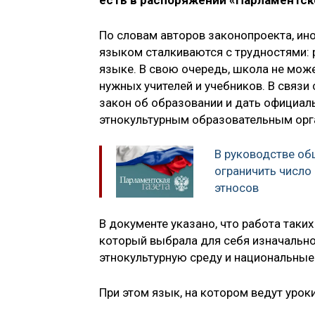
есть в распоряжении «Парламентск
По словам авторов законопроекта, ин
языком сталкиваются с трудностями: р
языке. В свою очередь, школа не може
нужных учителей и учебников. В связи
закон об образовании и дать официал
этнокультурным образовательным орг
В руководстве об
ограничить число
этносов
В документе указано, что работа таки
который выбрала для себя изначально
этнокультурную среду и национальные
При этом язык, на котором ведут урок