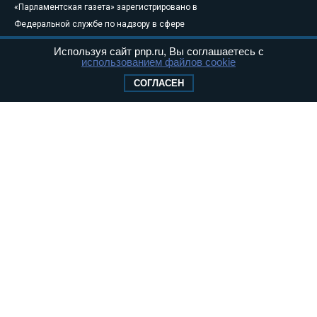
«Парламентская газета» зарегистрировано в
Федеральной службе по надзору в сфере
связи, информационных технологий и
Используя сайт pnp.ru, Вы соглашаетесь с
массовых коммуникаций (Роскомнадзор) 05
использованием файлов cookie
августа 2011 года. 18+
СОГЛАСЕН
Свидетельство о регистрации Эл № ФС77-
46097
Учредитель — АНО «Парламентская газета»
Исполняющий обязанности главного
редактора — Абдуллаев М.Р.
Тел.: +7 (495) 637–69–79 E-mail:
pg@pnp.ru
«Парламентская газета» - официальное еженедельное издание
Федерального Собрания РФ. Издается с 1997 года. Учредители
газеты - Государственная Дума и Совет Федерации РФ. Официальный
публикатор федеральных конституционных законов, федеральных
законов и актов палат Федерального Собрания. «Парламентская
газета» имеет пункты печати и представительства в десяти субъектах
федерации.
Сайт «Парламентской газеты» - это оперативные новости и
достоверная информация о принимаемых в стране законах и