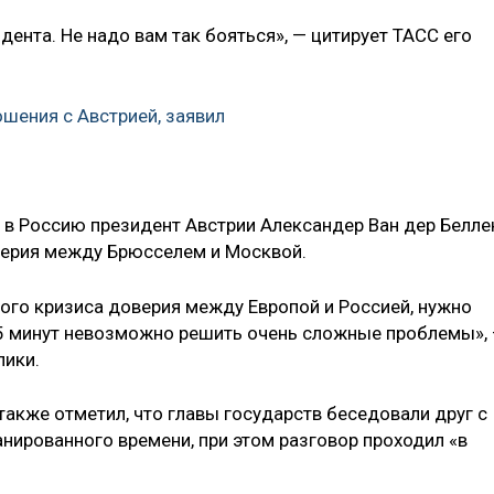
ента. Не надо вам так бояться», — цитирует ТАСС его
ошения с Австрией, заявил
а в Россию президент Австрии Александер Ван дер Белле
верия между Брюсселем и Москвой.
акого кризиса доверия между Европой и Россией, нужно
а 5 минут невозможно решить очень сложные проблемы»,
лики.
 также отметил, что главы государств беседовали друг с
анированного времени, при этом разговор проходил «в