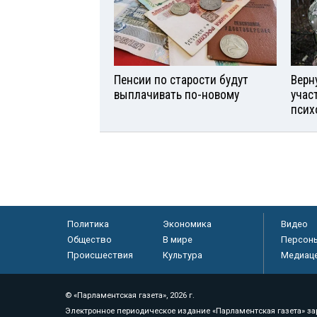
Пенсии по старости будут
Верн
выплачивать по-новому
учас
псих
Политика
Экономика
Видео
Общество
В мире
Персон
Происшествия
Культура
Медиац
© «Парламентская газета», 2026 г.
Электронное периодическое издание «Парламентская газета» за