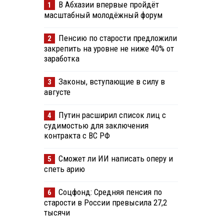
В Абхазии впервые пройдёт
1
масштабный молодёжный форум
Пенсию по старости предложили
2
закрепить на уровне не ниже 40% от
заработка
Законы, вступающие в силу в
3
августе
Путин расширил список лиц с
4
судимостью для заключения
контракта с ВС РФ
Сможет ли ИИ написать оперу и
5
спеть арию
Соцфонд: Средняя пенсия по
6
старости в России превысила 27,2
тысячи