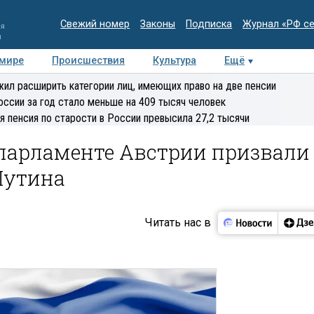
Свежий номер
Законы
Подписка
Журнал «РФ с
ия
и
 мире
Происшествия
Культура
Ещё
Медиацентр
Интервью
Колумнисты
Делова
ил расширить категории лиц, имеющих право на две пенсии
эксперт
оссии за год стало меньше на 409 тысяч человек
я пенсия по старости в России превысила 27,2 тысячи
в парламенте Австрии призвали
Путина
Читать нас в