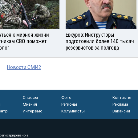
уться к мирной жизни
Евкуров: Инструкторы
тникам СВО поможет
подготовили более 140 тысяч
олог
резервистов за полгода
Новости СМИ2
Опросы
Фото
Контакты
ы
Мнения
Регионы
Реклама
ентр
Интервью
Колумнисты
Вакансии
регистрировано в