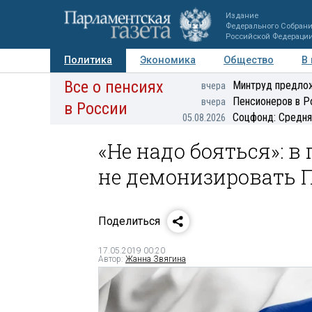
Издание
Федерального Собран
Российской Федераци
Политика
Экономика
Общество
В
Все о пенсиях
Фото
Авторы
Персоны
Мнения
Регионы
Минтруд предлож
вчера
Пенсионеров в Р
вчера
в России
Соцфонд: Средня
05.08.2026
«Не надо бояться»: 
не демонизировать 
Поделиться
17.05.2019 00:20
Автор:
Жанна Звягина