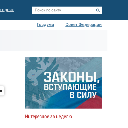
егодня»
Госдума
Совет Федерации
я
Авто
Недвижимость
Технологии
иза
Интересное за неделю