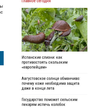
Главное сегодня
вы
ас
Испанские слизни: как
противостоять скользким
«европейцам»
Августовское солнце обманчиво:
почему коже необходима защита
даже в конце лета
Государство поможет сельским
пекарям испечь колобок