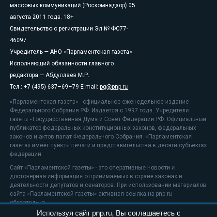
массовых коммуникаций (Роскомнадзор) 05
августа 2011 года. 18+
Свидетельство о регистрации Эл № ФС77-
46097
Учредитель — АНО «Парламентская газета»
Исполняющий обязанности главного
редактора — Абдуллаев М.Р.
Тел.: +7 (495) 637–69–79 E-mail:
pg@pnp.ru
«Парламентская газета» - официальное еженедельное издание
Федерального Собрания РФ. Издается с 1997 года. Учредители
газеты - Государственная Дума и Совет Федерации РФ. Официальный
публикатор федеральных конституционных законов, федеральных
законов и актов палат Федерального Собрания. «Парламентская
газета» имеет пункты печати и представительства в десяти субъектах
федерации.
Сайт «Парламентской газеты» - это оперативные новости и
достоверная информация о принимаемых в стране законах и
деятельности депутатов и сенаторов. При использовании материалов
сайта «Парламентской газеты» активная ссылка на pnp.ru
обязательна.
Используя сайт pnp.ru, Вы соглашаетесь с
На информационном ресурсе применяются
рекомендательные