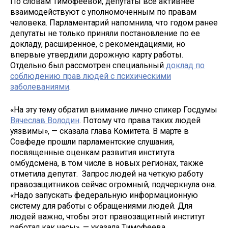
По словам Тимофеевой, депутаты все активнее
взаимодействуют с уполномоченным по правам
человека. Парламентарий напомнила, что годом ранее
депутаты не только приняли постановление по ее
докладу, расширенное, с рекомендациями, но
впервые утвердили дорожную карту работы.
Отдельно был рассмотрен специальный
доклад по
соблюдению прав людей с психическими
заболеваниями
.
«На эту тему обратил внимание лично спикер Госдумы
Вячеслав Володин
. Потому что права таких людей
уязвимы», — сказала глава Комитета. В марте в
Совфеде прошли парламентские слушания,
посвященные оценкам развития института
омбудсмена, в том числе в новых регионах, также
отметила депутат. Запрос людей на четкую работу
правозащитников сейчас огромный, подчеркнула она.
«Надо запускать федеральную информационную
систему для работы с обращениями людей. Для
людей важно, чтобы этот правозащитный институт
работал как часы», — указала Тимофеева.