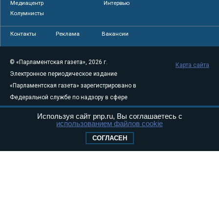
Медиацентр
Интервью
Колумнисты
Контакты
Реклама
Вакансии
© «Парламентская газета», 2026 г.
Карта сайта
Электронное периодическое издание
«Парламентская газета» зарегистрировано в
Федеральной службе по надзору в сфере
связи, информационных технологий и
Используя сайт pnp.ru, Вы соглашаетесь с
массовых коммуникаций (Роскомнадзор) 05
использованием файлов cookie
августа 2011 года. 18+
СОГЛАСЕН
Свидетельство о регистрации Эл № ФС77-
46097
Учредитель — АНО «Парламентская газета»
Исполняющий обязанности главного
редактора — Абдуллаев М.Р.
Тел.: +7 (495) 637–69–79 E-mail:
pg@pnp.ru
«Парламентская газета» - официальное еженедельное издание