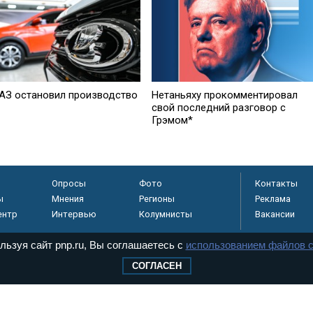
АЗ остановил производство
Нетаньяху прокомментировал
свой последний разговор с
Грэмом*
Опросы
Фото
Контакты
ы
Мнения
Регионы
Реклама
ентр
Интервью
Колумнисты
Вакансии
льзуя сайт pnp.ru, Вы соглашаетесь с
использованием файлов c
СОГЛАСЕН
регистрировано в
 технологий и
8+