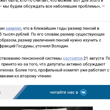
жет быть, кто‑то считает, что можем. Вот для этого и
— мы будем обсуждать все наболевшие проблемы», —
дин
заявлял
, что в ближайшие годы размер пенсий в
5 тысяч рублей. По его словам, размер существующих
 образом, размер увеличения пенсий нужно изучить с
фракций Госдумы, уточнял Володин.
нствованию пенсионной системы
состоятся
21 августа. П
 принято из-за того, что депутаты активно обсуждают
егионах. Более того, профильный комитет уже работает с
вками ко второму чтению.