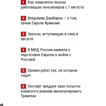
Как изменятся пенсии
1
работающих пенсионеров с 1 августа
Владимир Джабаров — о том,
2
зачем Европе Армения
Законы, вступающие в силу в
3
августе
В МИД России заявили о
4
подготовке Европы к войне с
Россией
Ереван рубит сук, на котором
5
сидит
Эксперт предрек крах попыток
6
киевского режима манипулировать
Трампом
ий