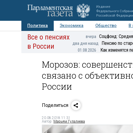
Издание
Федерального Собран
Российской Федераци
Политика
Экономика
Общество
В
Все о пенсиях
Фото
Авторы
Персоны
Мнения
Регионы
Соцфонд: Средня
вчера
Пенсию по стар
два дня назад
в России
Как изменятся п
01.08.2026
Морозов: совершенс
связано с объектив
России
Поделиться
20.08.2018 11:31
Автор:
Марьям Гулалиева