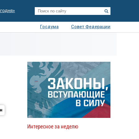
егодня»
Госдума
Совет Федерации
я
Авто
Недвижимость
Технологии
иза
Интересное за неделю