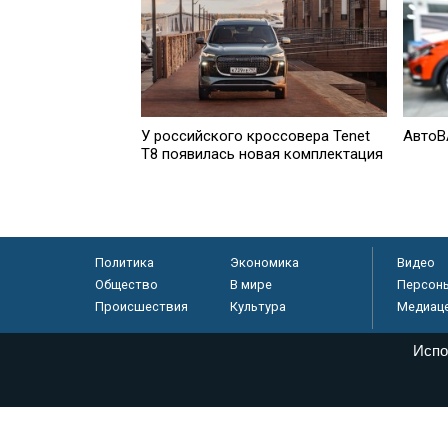
У российского кроссовера Tenet
АвтоВ
T8 появилась новая комплектация
Политика
Экономика
Видео
Общество
В мире
Персон
Происшествия
Культура
Медиац
Испо
© «Парламентская газета», 2026 г.
Электронное периодическое издание «Парламентская газета» за
Федеральной службе по надзору в сфере связи, информационных
массовых коммуникаций (Роскомнадзор) 05 августа 2011 года. 1