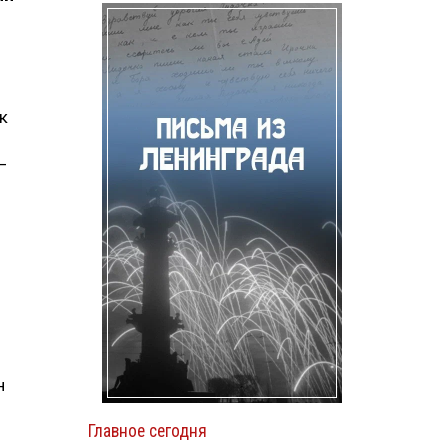
к
—
н
Главное сегодня