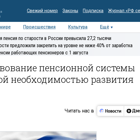
Свежий номер
Законы
Подписка
Журнал «РФ с
ия
и
 мире
Происшествия
Культура
Ещё
Медиацентр
Интервью
Колумнисты
Делова
я пенсия по старости в России превысила 27,2 тысячи
эксперт
ости предложили закрепить на уровне не ниже 40% от заработка
енсии работающих пенсионеров с 1 августа
твование пенсионной системы
ной необходимостью развития
Читать нас в