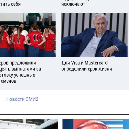
тить себя
исключают
еров предложили
Для Visа и Mastercard
рять выплатами за
определили срок жизни
отовку успешных
тсменов
Новости СМИ2