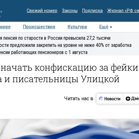
Свежий номер
Законы
Подписка
Журнал «РФ с
ия
и
 мире
Происшествия
Культура
Ещё
Медиацентр
Интервью
Колумнисты
Делова
я пенсия по старости в России превысила 27,2 тысячи
эксперт
ости предложили закрепить на уровне не ниже 40% от заработка
енсии работающих пенсионеров с 1 августа
начать конфискацию за фейки
а и писательницы Улицкой
Читать нас в