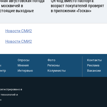
чная августовская погода
QR-код вместо паспорта:
 москвичей в
возраст покупателей проверят
стоящие выходные
в приложении «Госкан»
Новости СМИ2
Новости СМИ2
Опросы
Фото
Контакты
ы
Мнения
Регионы
Реклама
ентр
Интервью
Колумнисты
Вакансии
регистрировано в
 технологий и
8+