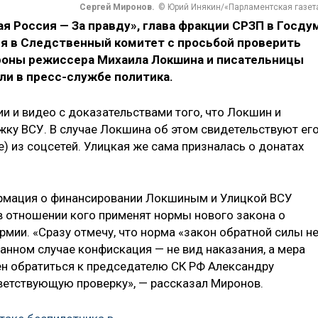
Сергей Миронов.
© Юрий Инякин/«Парламентская газет
 Россия — За правду», глава фракции СРЗП в Госду
я в Следственный комитет с просьбой проверить
роны режиссера Михаила Локшина и писательницы
и в пресс-службе политика.
ии и видео с доказательствами того, что Локшин и
жку ВСУ. В случае Локшина об этом свидетельствуют ег
) из соцсетей. Улицкая же сама призналась о донатах
ормация о финансировании Локшиным и Улицкой ВСУ
 в отношении кого применят нормы нового закона о
мии. «Сразу отмечу, что норма «закон обратной силы н
данном случае конфискация — не вид наказания, а мера
ен обратиться к председателю СК РФ Александру
ветствующую проверку», — рассказал Миронов.