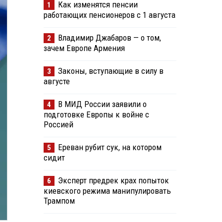
Как изменятся пенсии
1
работающих пенсионеров с 1 августа
Владимир Джабаров — о том,
2
зачем Европе Армения
Законы, вступающие в силу в
3
августе
В МИД России заявили о
4
подготовке Европы к войне с
Россией
Ереван рубит сук, на котором
5
сидит
Эксперт предрек крах попыток
6
киевского режима манипулировать
Трампом