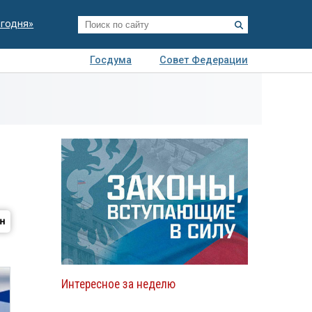
егодня»
Госдума
Совет Федерации
я
Авто
Недвижимость
Технологии
иза
Интересное за неделю