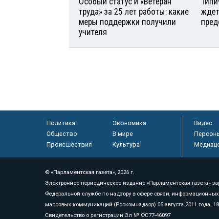
Особый статус и «Ветеран
Типи
труда» за 25 лет работы: какие
ждет
меры поддержки получили
пред
учителя
Политика
Экономика
Видео
Общество
В мире
Персон
Происшествия
Культура
Медиац
© «Парламентская газета», 2026 г.
Электронное периодическое издание «Парламентская газета» за
Федеральной службе по надзору в сфере связи, информационных
массовых коммуникаций (Роскомнадзор) 05 августа 2011 года. 1
Свидетельство о регистрации Эл № ФС77-46097