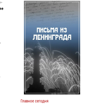
а»
ме
о
е
Главное сегодня