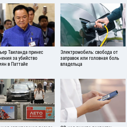
ьер Таиланда принес
Электромобиль: свобода от
нения за убийство
заправок или головная боль
иян в Паттайе
владельца