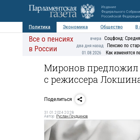
Издание
Федерального Собран
Российской Федераци
Политика
Экономика
Общество
В
Все о пенсиях
Фото
Авторы
Персоны
Мнения
Регионы
Соцфонд: Средня
вчера
Пенсию по стар
два дня назад
в России
Как изменятся п
01.08.2026
Миронов предложил 
с режиссера Локшин
Поделиться
31.01.2024 20:28
Автор:
Руслан Грудцинов