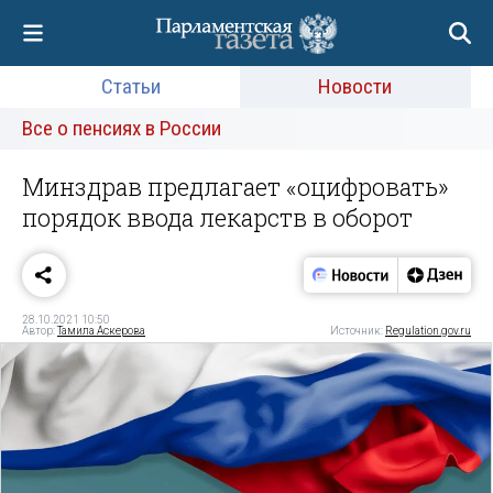
Статьи
Новости
Все о пенсиях в России
Минздрав предлагает «оцифровать»
порядок ввода лекарств в оборот
28.10.2021 10:50
Автор:
Тамила Аскерова
Источник:
Regulation.gov.ru