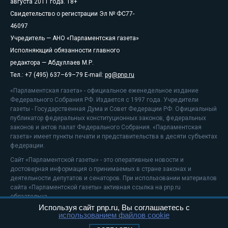
августа 2011 года. 18+
Свидетельство о регистрации Эл № ФС77-
46097
Учредитель — АНО «Парламентская газета»
Исполняющий обязанности главного
редактора — Абдуллаев М.Р.
Тел.: +7 (495) 637–69–79 E-mail:
pg@pnp.ru
«Парламентская газета» - официальное еженедельное издание
Федерального Собрания РФ. Издается с 1997 года. Учредители
газеты - Государственная Дума и Совет Федерации РФ. Официальный
публикатор федеральных конституционных законов, федеральных
законов и актов палат Федерального Собрания. «Парламентская
газета» имеет пункты печати и представительства в десяти субъектах
федерации.
Сайт «Парламентской газеты» - это оперативные новости и
достоверная информация о принимаемых в стране законах и
деятельности депутатов и сенаторов. При использовании материалов
сайта «Парламентской газеты» активная ссылка на pnp.ru
обязательна.
Используя сайт pnp.ru, Вы соглашаетесь с
На информационном ресурсе применяются
рекомендательные
использованием файлов cookie
технологии