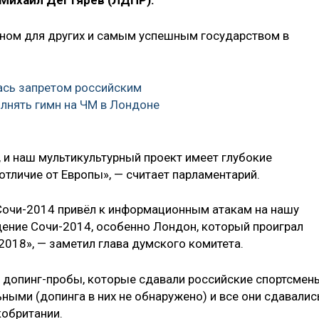
 Михаил Дегтярев (ЛДПР).
лоном для других и самым успешным государством в
ась запретом российским
лнять гимн на ЧМ в Лондоне
, и наш мультикультурный проект имеет глубокие
отличие от Европы», — считает парламентарий.
Сочи-2014 привёл к информационным атакам на нашу
едение Сочи-2014, особенно Лондон, который проиграл
2018», — заметил глава думского комитета.
е допинг-пробы, которые сдавали российские спортсмен
ьными (допинга в них не обнаружено) и все они сдавалис
кобритании.