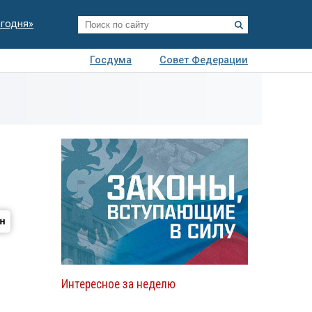
егодня»
Госдума
Совет Федерации
я
Авто
Недвижимость
Технологии
иза
Интересное за неделю