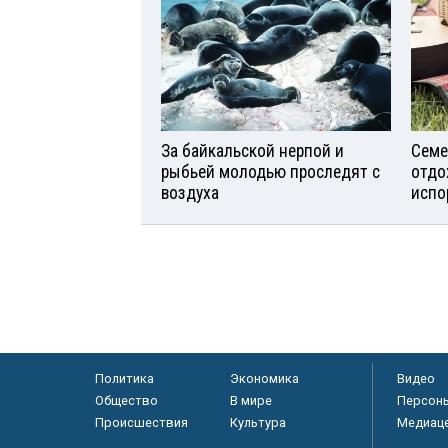
За байкальской нерпой и
Семе
рыбьей молодью проследят с
отдо
воздуха
испо
Политика
Экономика
Видео
Общество
В мире
Персон
Происшествия
Культура
Медиац