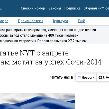
Свежий номер
Законы
Подписка
Журнал «РФ с
ия
и
 мире
Происшествия
Культура
Ещё
Медиацентр
Интервью
Колумнисты
Делова
ил расширить категории лиц, имеющих право на две пенсии
эксперт
оссии за год стало меньше на 409 тысяч человек
я пенсия по старости в России превысила 27,2 тысячи
татье NYT о запрете
нам мстят за успех Сочи-2014
Читать нас в