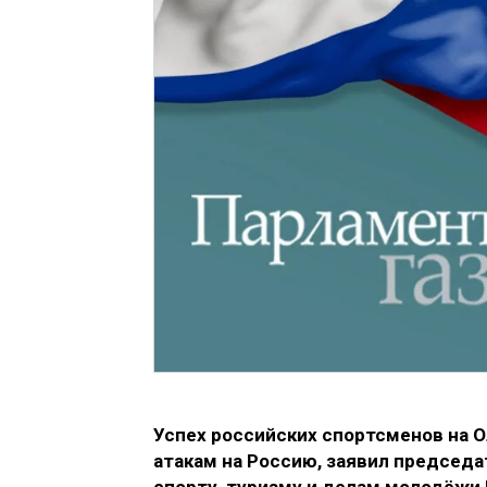
Успех российских спортсменов на 
атакам на Россию, заявил председа