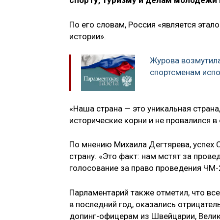
спорту, туризму и делам молодёжи
По его словам, Россия «является эта
истории».
Журова возмутил
спортсменам испо
«Наша страна — это уникальная страна
исторические корни и не провалился в 
По мнению Михаила Дегтярева, успех 
страну. «Это факт: нам мстят за пров
голосование за право проведения ЧМ-
Парламентарий также отметил, что вс
в последний год, оказались отрицател
допинг-офицерам из Швейцарии, Вели