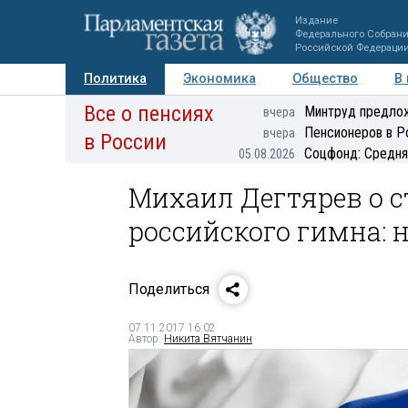
Издание
Федерального Собран
Российской Федераци
Политика
Экономика
Общество
В
Все о пенсиях
Фото
Авторы
Персоны
Мнения
Регионы
Минтруд предлож
вчера
Пенсионеров в Р
вчера
в России
Соцфонд: Средня
05.08.2026
Михаил Дегтярев о с
российского гимна: 
Поделиться
07.11.2017 16:02
Автор:
Никита Вятчанин