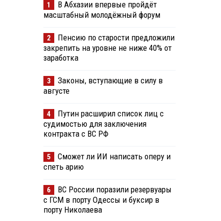
В Абхазии впервые пройдёт
1
масштабный молодёжный форум
Пенсию по старости предложили
2
закрепить на уровне не ниже 40% от
заработка
Законы, вступающие в силу в
3
августе
Путин расширил список лиц с
4
судимостью для заключения
контракта с ВС РФ
Сможет ли ИИ написать оперу и
5
спеть арию
ВС России поразили резервуары
6
с ГСМ в порту Одессы и буксир в
порту Николаева