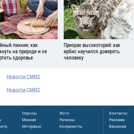
йный пикник: как
Призрак высокогорий: как
хнуть на природе и не
ирбис научился доверять
ртить здоровье
человеку
Новости СМИ2
Новости СМИ2
Опросы
Фото
Контакты
ы
Мнения
Регионы
Реклама
ентр
Интервью
Колумнисты
Вакансии