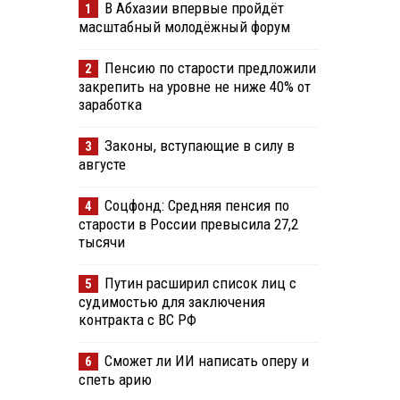
В Абхазии впервые пройдёт
1
масштабный молодёжный форум
Пенсию по старости предложили
2
закрепить на уровне не ниже 40% от
заработка
Законы, вступающие в силу в
3
августе
Соцфонд: Средняя пенсия по
4
старости в России превысила 27,2
тысячи
Путин расширил список лиц с
5
судимостью для заключения
контракта с ВС РФ
Сможет ли ИИ написать оперу и
6
спеть арию