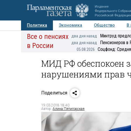
Издание
Федерального Собран
Российской Федераци
Политика
Экономика
Общество
В
Все о пенсиях
Фото
Авторы
Персоны
Мнения
Регионы
Минтруд предло
два дня назад
Пенсионеров в 
два дня назад
в России
Соцфонд: Средня
05.08.2026
МИД РФ обеспокоен
нарушениями прав ч
Поделиться
19.03.2018 18:40
Автор:
Алина Пятигорская