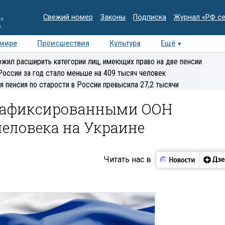
Свежий номер
Законы
Подписка
Журнал «РФ с
ия
и
 мире
Происшествия
Культура
Ещё
Медиацентр
Интервью
Колумнисты
Делова
жил расширить категории лиц, имеющих право на две пенсии
эксперт
России за год стало меньше на 409 тысяч человек
я пенсия по старости в России превысила 27,2 тысячи
 зафиксированными ООН
еловека на Украине
Читать нас в