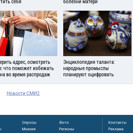
тить себя
болезни матери
ерить адрес, осмотреть
Энциклопедия таланта:
р: что поможет избежать
народные промыслы
на во время распродаж
планируют оцифровать
Новости СМИ2
Опросы
Фото
Контакты
ы
Мнения
Регионы
Реклама