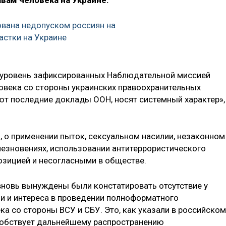
вам человека на Украине.
вана недопуском россиян на
астки на Украине
 уровень зафиксированных Наблюдательной миссией
овека со стороны украинских правоохранительных
ают последние доклады ООН, носят системный характер»,
и, о применении пыток, сексуальном насилии, незаконном
езновениях, использовании антитеррористического
озицией и несогласными в обществе.
вновь вынуждены были констатировать отсутствие у
и и интереса в проведении полноформатного
а со стороны ВСУ и СБУ. Это, как указали в российском
обствует дальнейшему распространению