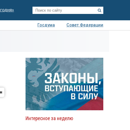
егодня»
Госдума
Совет Федерации
я
Авто
Недвижимость
Технологии
иза
Интересное за неделю