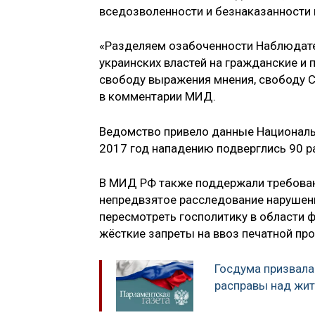
вседозволенности и безнаказанности 
«Разделяем озабоченности Наблюдате
украинских властей на гражданские и 
свободу выражения мнения, свободу С
в комментарии МИД.
Ведомство привело данные Националь
2017 год нападению подверглись 90 
В МИД РФ также поддержали требован
непредвзятое расследование нарушени
пересмотреть госполитику в области ф
жёсткие запреты на ввоз печатной про
Госдума призвала
расправы над жи