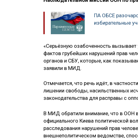
Наблюдательной миссии ООН по пра
ПА ОБСЕ разочаро
избирательные уч
«Серьёзную озабоченность вызывает
фактов грубейших нарушений прав чел
органов и СБУ, которые, как показыв
заявили в МИД.
Отмечается, что речь идёт, в частност
лишении свободы, насильственных исч
законодательства для расправы с опп
В МИД обратили внимание, что в ООН 
официального Киева политической вол
расследования нарушений прав человек
внешнеполитическом ведомстве, спос