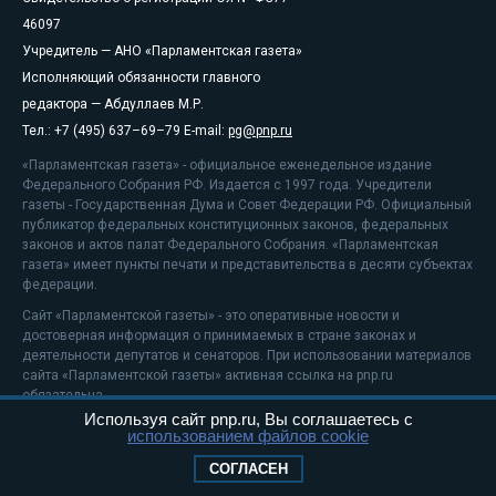
46097
Учредитель — АНО «Парламентская газета»
Исполняющий обязанности главного
редактора — Абдуллаев М.Р.
Тел.: +7 (495) 637–69–79 E-mail:
pg@pnp.ru
«Парламентская газета» - официальное еженедельное издание
Федерального Собрания РФ. Издается с 1997 года. Учредители
газеты - Государственная Дума и Совет Федерации РФ. Официальный
публикатор федеральных конституционных законов, федеральных
законов и актов палат Федерального Собрания. «Парламентская
газета» имеет пункты печати и представительства в десяти субъектах
федерации.
Сайт «Парламентской газеты» - это оперативные новости и
достоверная информация о принимаемых в стране законах и
деятельности депутатов и сенаторов. При использовании материалов
сайта «Парламентской газеты» активная ссылка на pnp.ru
обязательна.
Используя сайт pnp.ru, Вы соглашаетесь с
На информационном ресурсе применяются
рекомендательные
использованием файлов cookie
технологии
Положение о защите персональных данных
СОГЛАСЕН