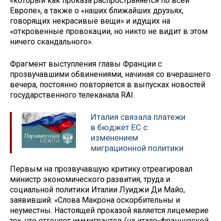
«который как проказа распространяется по всей
Европе», а также о «наших ближайших друзьях,
говорящих некрасивые вещи» и идущих на
«откровенные провокации, но никто не видит в этом
ничего скандального».
Фрагмент выступления главы Франции с
прозвучавшими обвинениями, начиная со вчерашнего
вечера, постоянно повторяется в выпусках новостей
государственного телеканала RAI.
Италия связала платежи
в бюджет ЕС с
изменением
миграционной политики
Первым на прозвучавшую критику отреагировал
министр экономического развития, труда и
социальной политики Италии Луиджи Ди Майо,
заявивший: «Слова Макрона оскорбительны и
неуместны. Настоящей проказой является лицемерие
тех, что отгоняет иммигрантов (на итало-французской