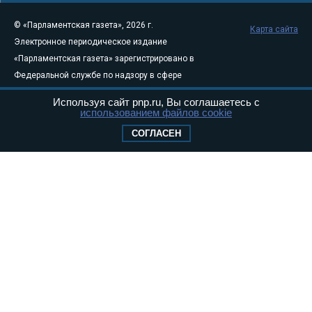
© «Парламентская газета», 2026 г.
Карта сайта
Электронное периодическое издание
«Парламентская газета» зарегистрировано в
Федеральной службе по надзору в сфере
связи, информационных технологий и
Используя сайт pnp.ru, Вы соглашаетесь с
массовых коммуникаций (Роскомнадзор) 05
использованием файлов cookie
августа 2011 года. 18+
СОГЛАСЕН
Свидетельство о регистрации Эл № ФС77-
46097
Учредитель — АНО «Парламентская газета»
Исполняющий обязанности главного
редактора — Абдуллаев М.Р.
Тел.: +7 (495) 637–69–79 E-mail:
pg@pnp.ru
«Парламентская газета» - официальное еженедельное издание
Федерального Собрания РФ. Издается с 1997 года. Учредители
газеты - Государственная Дума и Совет Федерации РФ. Официальный
публикатор федеральных конституционных законов, федеральных
законов и актов палат Федерального Собрания. «Парламентская
газета» имеет пункты печати и представительства в десяти субъектах