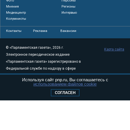
Фото
Персоны
Мнения
Регионы
Медиацентр
Интервью
Колумнисты
Контакты
Реклама
Вакансии
© «Парламентская газета», 2026 г.
Карта сайта
Электронное периодическое издание
«Парламентская газета» зарегистрировано в
Федеральной службе по надзору в сфере
связи, информационных технологий и
Используя сайт pnp.ru, Вы соглашаетесь с
массовых коммуникаций (Роскомнадзор) 05
использованием файлов cookie
августа 2011 года. 18+
СОГЛАСЕН
Свидетельство о регистрации Эл № ФС77-
46097
Учредитель — АНО «Парламентская газета»
Исполняющий обязанности главного
редактора — Абдуллаев М.Р.