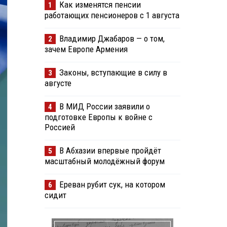
Как изменятся пенсии
1
работающих пенсионеров с 1 августа
Владимир Джабаров — о том,
2
зачем Европе Армения
Законы, вступающие в силу в
3
августе
В МИД России заявили о
4
подготовке Европы к войне с
Россией
В Абхазии впервые пройдёт
5
масштабный молодёжный форум
Ереван рубит сук, на котором
6
сидит