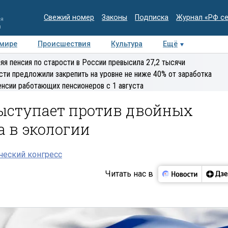
Свежий номер
Законы
Подписка
Журнал «РФ с
ия
и
 мире
Происшествия
Культура
Ещё
Медиацентр
Интервью
Колумнисты
Делова
яя пенсия по старости в России превысила 27,2 тысячи
эксперт
сти предложили закрепить на уровне не ниже 40% от заработка
енсии работающих пенсионеров с 1 августа
выступает против двойных
а в экологии
еский конгресс
Читать нас в