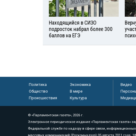
Находящийся в СИЗО
Верн
подросток набрал более 300
учас
баллов на ЕГЭ
псих
Политика
Экономика
Видео
Общество
В мире
Персон
Происшествия
Культура
Медиац
© «Парламентская газета», 2026 г.
Электронное периодическое издание «Парламентская газета» за
Федеральной службе по надзору в сфере связи, информационных
массовых коммуникаций (Роскомнадзор) 05 августа 2011 года. 1