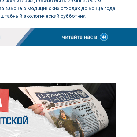
ское воспитание должно быть комплексным
ие закона о медицинских отходах до конца года
асштабный экологический субботник