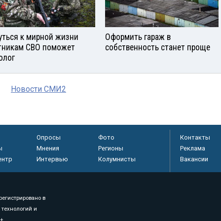
уться к мирной жизни
Оформить гараж в
тникам СВО поможет
собственность станет проще
олог
Новости СМИ2
Опросы
Фото
Контакты
ы
Мнения
Регионы
Реклама
ентр
Интервью
Колумнисты
Вакансии
регистрировано в
 технологий и
8+