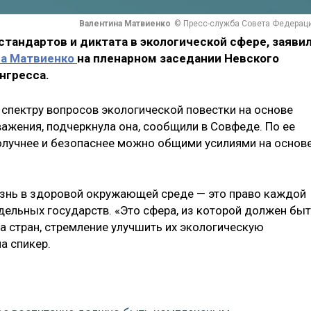
Валентина Матвиенко
© Пресс-служба Совета Федерац
тандартов и диктата в экологической сфере, заяви
на Матвиенко
на пленарном заседании Невского
нгресса.
 спектру вопросов экологической повестки на основе
ажения, подчеркнула она, сообщили в Совфеде. По ее
получнее и безопаснее можно общими усилиями на основ
изнь в здоровой окружающей среде — это право каждой
отдельных государств. «Это сфера, из которой должен бы
а стран, стремление улучшить их экологическую
ла спикер.