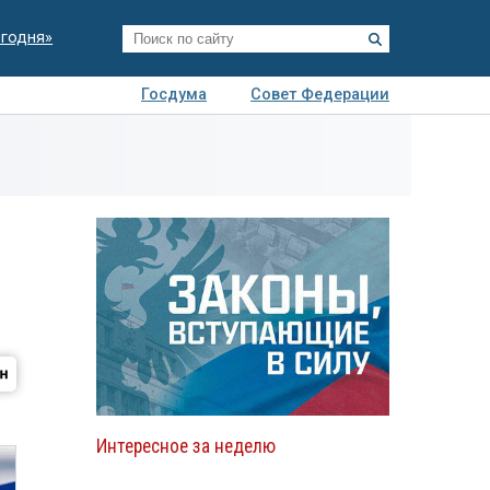
егодня»
Госдума
Совет Федерации
я
Авто
Недвижимость
Технологии
иза
Интересное за неделю