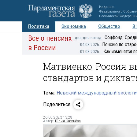
Издание
Федерального Собран
Российской Федераци
Политика
Экономика
Общество
В
Все о пенсиях
Фото
Авторы
Персоны
Мнения
Регионы
Соцфонд: Средн
два дня назад
Пенсию по старо
04.08.2026
в России
Как изменятся п
01.08.2026
Матвиенко: Россия 
стандартов и диктат
Тема:
Невский международный экологич
Поделиться
26.05.2023 13:28
Автор:
Юлия Катенёва