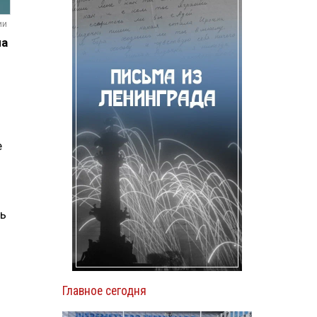
ии
ла
е
ть
Главное сегодня