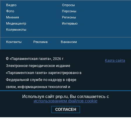
Видео
Опросы
Фото
Персоны
Мнения
Регионы
Медиацентр
Интервью
Колумнисты
Контакты
Реклама
Вакансии
© «Парламентская газета», 2026 г.
Карта сайта
Электронное периодическое издание
«Парламентская газета» зарегистрировано в
Федеральной службе по надзору в сфере
связи, информационных технологий и
массовых коммуникаций (Роскомнадзор) 05
Используя сайт pnp.ru, Вы соглашаетесь с
использованием файлов cookie
августа 2011 года. 18+
Свидетельство о регистрации Эл № ФС77-
СОГЛАСЕН
46097
Учредитель — АНО «Парламентская газета»
Исполняющий обязанности главного