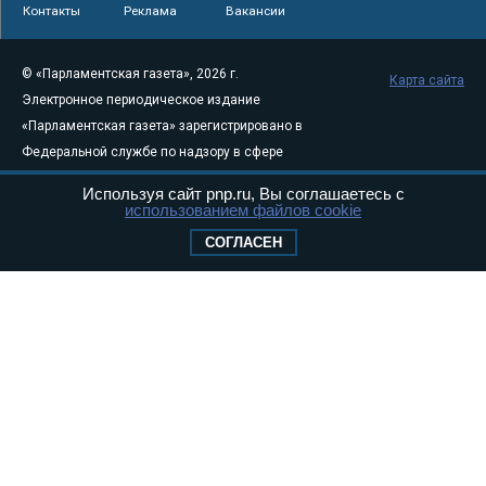
Контакты
Реклама
Вакансии
© «Парламентская газета», 2026 г.
Карта сайта
Электронное периодическое издание
«Парламентская газета» зарегистрировано в
Федеральной службе по надзору в сфере
связи, информационных технологий и
Используя сайт pnp.ru, Вы соглашаетесь с
массовых коммуникаций (Роскомнадзор) 05
использованием файлов cookie
августа 2011 года. 18+
СОГЛАСЕН
Свидетельство о регистрации Эл № ФС77-
46097
Учредитель — АНО «Парламентская газета»
Исполняющий обязанности главного
редактора — Абдуллаев М.Р.
Тел.: +7 (495) 637–69–79 E-mail:
pg@pnp.ru
«Парламентская газета» - официальное еженедельное издание
Федерального Собрания РФ. Издается с 1997 года. Учредители
газеты - Государственная Дума и Совет Федерации РФ. Официальный
публикатор федеральных конституционных законов, федеральных