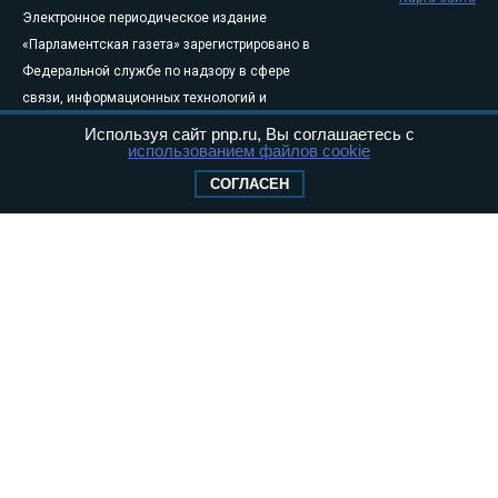
Электронное периодическое издание
«Парламентская газета» зарегистрировано в
Федеральной службе по надзору в сфере
связи, информационных технологий и
массовых коммуникаций (Роскомнадзор) 05
Используя сайт pnp.ru, Вы соглашаетесь с
использованием файлов cookie
августа 2011 года. 18+
Свидетельство о регистрации Эл № ФС77-
СОГЛАСЕН
46097
Учредитель — АНО «Парламентская газета»
Исполняющий обязанности главного
редактора — Абдуллаев М.Р.
Тел.: +7 (495) 637–69–79 E-mail:
pg@pnp.ru
«Парламентская газета» - официальное еженедельное издание
Федерального Собрания РФ. Издается с 1997 года. Учредители
газеты - Государственная Дума и Совет Федерации РФ. Официальный
публикатор федеральных конституционных законов, федеральных
законов и актов палат Федерального Собрания. «Парламентская
газета» имеет пункты печати и представительства в десяти субъектах
федерации.
Сайт «Парламентской газеты» - это оперативные новости и