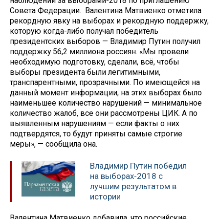
наблюдении за выборами-2018 по приглашению
Совета Федерации. Валентина Матвиенко отметила
рекордную явку на выборах и рекордную поддержку,
которую когда-либо получал победитель
президентских выборов — Владимир Путин получил
поддержку 56,2 миллиона россиян. «Мы провели
необходимую подготовку, сделали, всё, чтобы
выборы президента были легитимными,
транспарентными, прозрачными. По имеющейся на
данный момент информации, на этих выборах было
наименьшее количество нарушений — минимальное
количество жалоб, все они рассмотрены ЦИК. А по
выявленным нарушениям — если факты о них
подтвердятся, то будут приняты самые строгие
меры», — сообщила она.
Владимир Путин победил
на выборах-2018 с
лучшим результатом в
истории
Валентина Матвиенко добавила, что российские