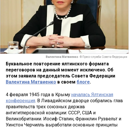
Валентина Матвиенко
© Пресс-служба Совета Федерации
Буквальное повторение ялтинского формата
переговоров на данный момент исключено. Об
этом заявила председатель Совета Федерации
Валентина Матвиенко
в своем
блоге
.
4 февраля 1945 года в Крыму
началась Ялтинская
конференция
. В Ливадийском дворце собрались глав
правительств трех союзных держав
антигитлеровской коалиции: СССР, США и
Великобритании. Иосиф Сталин, Франклин Рузвельт и
Уинстон Черчилль выработали основные принципы