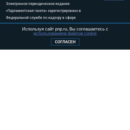
Электронное периодическое издание
«Парламентская газета» зарегистрировано в
Федеральной службе по надзору в сфере
связи, информационных технологий и
Используя сайт pnp.ru, Вы соглашаетесь с
массовых коммуникаций (Роскомнадзор) 05
использованием файлов cookie
августа 2011 года. 18+
СОГЛАСЕН
Свидетельство о регистрации Эл № ФС77-
46097
Учредитель — АНО «Парламентская газета»
Исполняющий обязанности главного
редактора — Абдуллаев М.Р.
Тел.: +7 (495) 637–69–79 E-mail:
pg@pnp.ru
«Парламентская газета» - официальное еженедельное издание
Федерального Собрания РФ. Издается с 1997 года. Учредители
газеты - Государственная Дума и Совет Федерации РФ. Официальный
публикатор федеральных конституционных законов, федеральных
законов и актов палат Федерального Собрания. «Парламентская
газета» имеет пункты печати и представительства в десяти субъектах
федерации.
Сайт «Парламентской газеты» - это оперативные новости и