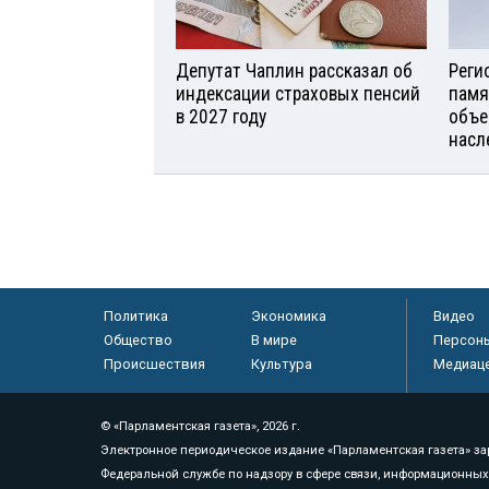
Депутат Чаплин рассказал об
Реги
индексации страховых пенсий
памя
в 2027 году
объе
насл
Политика
Экономика
Видео
Общество
В мире
Персон
Происшествия
Культура
Медиац
© «Парламентская газета», 2026 г.
Электронное периодическое издание «Парламентская газета» за
Федеральной службе по надзору в сфере связи, информационных