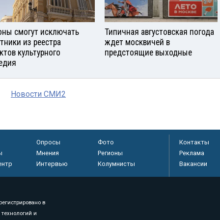
оны смогут исключать
Типичная августовская погода
тники из реестра
ждет москвичей в
ктов культурного
предстоящие выходные
едия
Новости СМИ2
Опросы
Фото
Контакты
ы
Мнения
Регионы
Реклама
ентр
Интервью
Колумнисты
Вакансии
регистрировано в
 технологий и