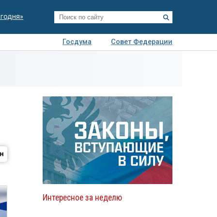
егодня»
Госдума
Совет Федерации
я
Авто
Недвижимость
Технологии
иза
Интересное за неделю