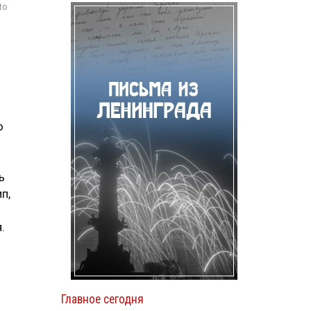
to
ю
ь
п,
.
Главное сегодня