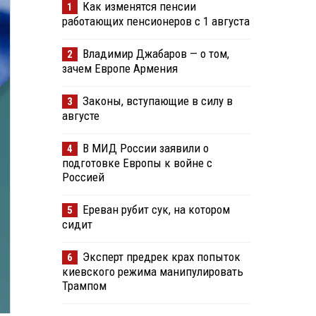
Как изменятся пенсии
1
работающих пенсионеров с 1 августа
Владимир Джабаров — о том,
2
зачем Европе Армения
Законы, вступающие в силу в
3
августе
В МИД России заявили о
4
подготовке Европы к войне с
Россией
Ереван рубит сук, на котором
5
сидит
Эксперт предрек крах попыток
6
киевского режима манипулировать
Трампом