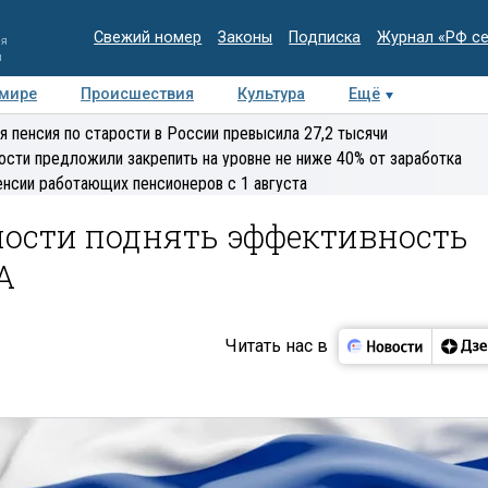
Свежий номер
Законы
Подписка
Журнал «РФ с
ия
и
 мире
Происшествия
Культура
Ещё
Медиацентр
Интервью
Колумнисты
Делова
я пенсия по старости в России превысила 27,2 тысячи
эксперт
ости предложили закрепить на уровне не ниже 40% от заработка
енсии работающих пенсионеров с 1 августа
ности поднять эффективность
А
Читать нас в