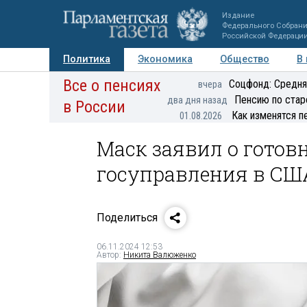
Издание
Федерального Собран
Российской Федераци
Политика
Экономика
Общество
В
Все о пенсиях
Фото
Авторы
Персоны
Мнения
Регионы
Соцфонд: Средня
вчера
Пенсию по стар
два дня назад
в России
Как изменятся п
01.08.2026
Маск заявил о готов
госуправления в СШ
Поделиться
06.11.2024 12:53
Автор:
Никита Валюженко