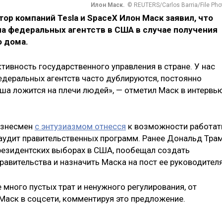
Илон Маск.
© REUTERS/Carlos Barria/File Pho
ор компаний Tesla и SpaceX Илон Маск заявил, что
а федеральных агентств в США в случае получения
 дома.
ивность государственного управления в стране. У нас
едеральных агентств часто дублируются, постоянно
ша ложится на плечи людей», — отметил Маск в интервь
бизнесмен
с энтузиазмом отнесся
к возможности работат
аудит правительственных программ. Ранее Дональд Трам
резидентских выборах в США, пообещал создать
авительства и назначить Маска на пост ее руководителя
 много пустых трат и ненужного регулирования, от
Маск в соцсети, комментируя это предложение.