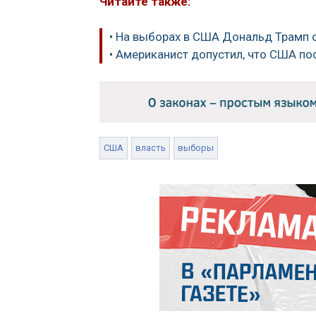
Читайте также:
• На выборах в США Дональд Трамп 
• Американист допустил, что США по
США
власть
выборы