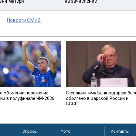
зни матери
на зачисление
Новости СМИ2
е объяснил поражение
Степашин: имя Бенкендорфа бы
ии в полуфинале ЧМ-2026
оболгано в царской России и
СССР
Опросы
Фото
Контакты