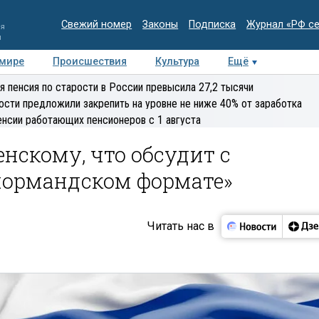
Свежий номер
Законы
Подписка
Журнал «РФ с
ия
и
 мире
Происшествия
Культура
Ещё
Медиацентр
Интервью
Колумнисты
Делова
я пенсия по старости в России превысила 27,2 тысячи
эксперт
ости предложили закрепить на уровне не ниже 40% от заработка
енсии работающих пенсионеров с 1 августа
нскому, что обсудит с
нормандском формате»
Читать нас в