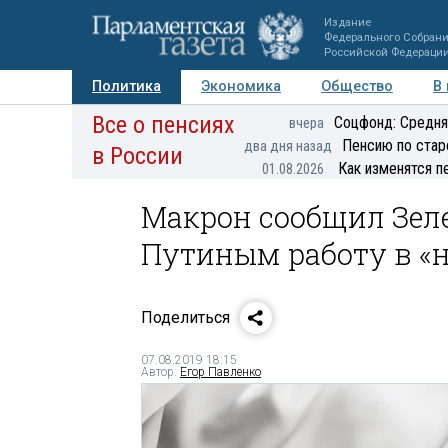
Издание
Федерального Собран
Российской Федераци
Политика
Экономика
Общество
В
Все о пенсиях
Фото
Авторы
Персоны
Мнения
Регионы
Соцфонд: Средня
вчера
Пенсию по стар
два дня назад
в России
Как изменятся п
01.08.2026
Макрон сообщил Зеле
Путиным работу в «
Поделиться
07.08.2019 18:15
Автор:
Егор Павленко