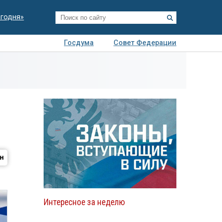
егодня»
Госдума
Совет Федерации
я
Авто
Недвижимость
Технологии
иза
Интересное за неделю