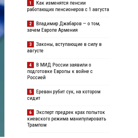
Как изменятся пенсии
1
работающих пенсионеров с 1 августа
Владимир Джабаров — о том,
2
зачем Европе Армения
Законы, вступающие в силу в
3
августе
В МИД России заявили о
4
подготовке Европы к войне с
Россией
Ереван рубит сук, на котором
5
сидит
Эксперт предрек крах попыток
6
киевского режима манипулировать
Трампом