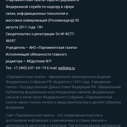
«Парламентская газета» зарегистрировано в
Федеральной службе по надзору в сфере
связи, информационных технологий и
массовых коммуникаций (Роскомнадзор) 05
августа 2011 года. 18+
Свидетельство о регистрации Эл № ФС77-
46097
Учредитель — АНО «Парламентская газета»
Исполняющий обязанности главного
редактора — Абдуллаев М.Р.
Тел.: +7 (495) 637–69–79 E-mail:
pg@pnp.ru
«Парламентская газета» - официальное еженедельное издание
Федерального Собрания РФ. Издается с 1997 года. Учредители
газеты - Государственная Дума и Совет Федерации РФ. Официальный
публикатор федеральных конституционных законов, федеральных
законов и актов палат Федерального Собрания. «Парламентская
газета» имеет пункты печати и представительства в десяти субъектах
федерации.
Сайт «Парламентской газеты» - это оперативные новости и
достоверная информация о принимаемых в стране законах и
деятельности депутатов и сенаторов. При использовании материалов