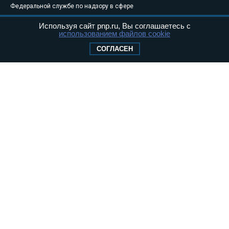
Федеральной службе по надзору в сфере
связи, информационных технологий и
Используя сайт pnp.ru, Вы соглашаетесь с
массовых коммуникаций (Роскомнадзор) 05
использованием файлов cookie
августа 2011 года. 18+
СОГЛАСЕН
Свидетельство о регистрации Эл № ФС77-
46097
Учредитель — АНО «Парламентская газета»
Исполняющий обязанности главного
редактора — Абдуллаев М.Р.
Тел.: +7 (495) 637–69–79 E-mail:
pg@pnp.ru
«Парламентская газета» - официальное еженедельное издание
Федерального Собрания РФ. Издается с 1997 года. Учредители
газеты - Государственная Дума и Совет Федерации РФ. Официальный
публикатор федеральных конституционных законов, федеральных
законов и актов палат Федерального Собрания. «Парламентская
газета» имеет пункты печати и представительства в десяти субъектах
федерации.
Сайт «Парламентской газеты» - это оперативные новости и
достоверная информация о принимаемых в стране законах и
деятельности депутатов и сенаторов. При использовании материалов