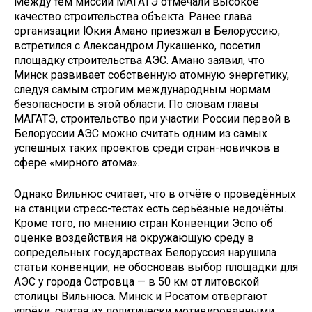
Между тем миссии МАГАТЭ отмечали высокое
качество строительства объекта. Ранее глава
организации Юкия Амано приезжал в Белоруссию,
встретился с Александром Лукашенко, посетил
площадку строительства АЭС. Амано заявил, что
Минск развивает собственную атомную энергетику,
следуя самым строгим международным нормам
безопасности в этой области. По словам главы
МАГАТЭ, строительство при участии России первой в
Белоруссии АЭС можно считать одним из самых
успешных таких проектов среди стран-новичков в
сфере «мирного атома».
Однако Вильнюс считает, что в отчёте о проведённых
на станции стресс-тестах есть серьёзные недочёты.
Кроме того, по мнению стран Конвенции Эспо об
оценке воздействия на окружающую среду в
сопредельных государствах Белоруссия нарушила
статьи конвенции, не обосновав выбор площадки для
АЭС у города Островца — в 50 км от литовской
столицы Вильнюса. Минск и Росатом отвергают
упрёки, считая их политически мотивированными.