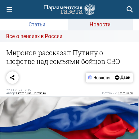
Статьи
Новости
Все о пенсиях в России
Миронов рассказал Путину о
шефстве над семьями бойцов СВО
22.11.2024 12:15
Автор:
Екатерина Логачева
Источник:
Kremlin.ru