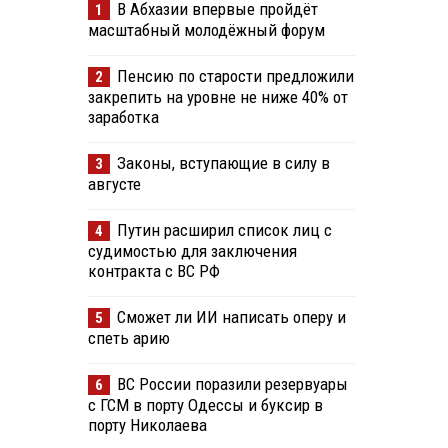
В Абхазии впервые пройдёт
1
масштабный молодёжный форум
Пенсию по старости предложили
2
закрепить на уровне не ниже 40% от
заработка
Законы, вступающие в силу в
3
августе
Путин расширил список лиц с
4
судимостью для заключения
контракта с ВС РФ
Сможет ли ИИ написать оперу и
5
спеть арию
ВС России поразили резервуары
6
с ГСМ в порту Одессы и буксир в
порту Николаева