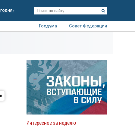
егодня»
Госдума
Совет Федерации
я
Авто
Недвижимость
Технологии
иза
Интересное за неделю