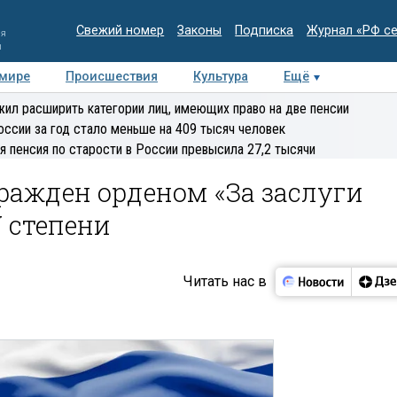
Свежий номер
Законы
Подписка
Журнал «РФ с
ия
и
 мире
Происшествия
Культура
Ещё
Медиацентр
Интервью
Колумнисты
Делова
ил расширить категории лиц, имеющих право на две пенсии
эксперт
оссии за год стало меньше на 409 тысяч человек
я пенсия по старости в России превысила 27,2 тысячи
ражден орденом «За заслуги
V степени
Читать нас в