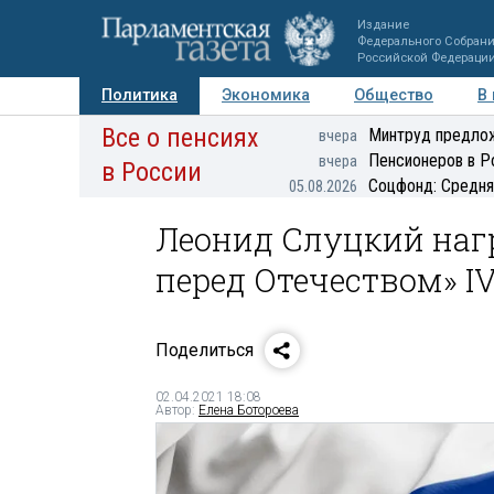
Издание
Федерального Собран
Российской Федераци
Политика
Экономика
Общество
В
Все о пенсиях
Фото
Авторы
Персоны
Мнения
Регионы
Минтруд предлож
вчера
Пенсионеров в Р
вчера
в России
Соцфонд: Средня
05.08.2026
Леонид Слуцкий наг
перед Отечеством» I
Поделиться
02.04.2021 18:08
Автор:
Елена Ботороева