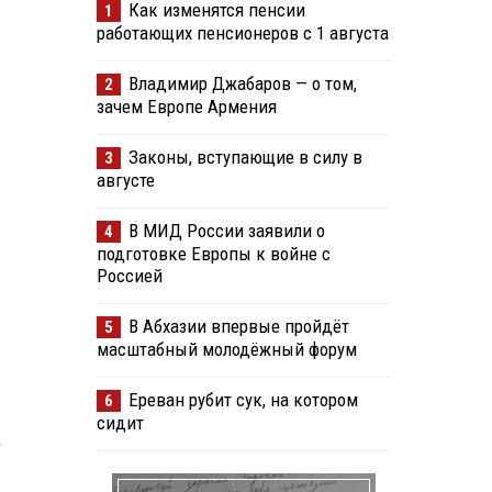
Как изменятся пенсии
1
работающих пенсионеров с 1 августа
Владимир Джабаров — о том,
2
зачем Европе Армения
Законы, вступающие в силу в
3
августе
В МИД России заявили о
4
подготовке Европы к войне с
Россией
В Абхазии впервые пройдёт
5
масштабный молодёжный форум
Ереван рубит сук, на котором
6
сидит
.