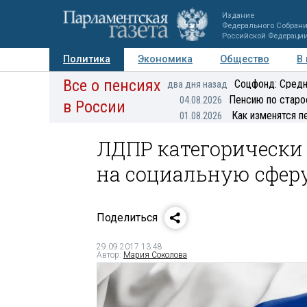
Издание
Федерального Собран
Российской Федераци
Политика
Экономика
Общество
В
Все о пенсиях
Фото
Авторы
Персоны
Мнения
Регионы
Соцфонд: Средн
два дня назад
Пенсию по старо
04.08.2026
в России
Как изменятся п
01.08.2026
ЛДПР категорически
на социальную сфер
Поделиться
29.09.2017 13:48
Автор:
Мария Соколова