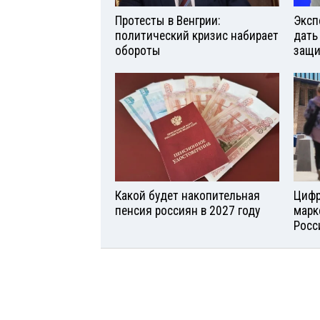
Протесты в Венгрии:
Эксп
политический кризис набирает
дать
обороты
защи
Какой будет накопительная
Цифр
пенсия россиян в 2027 году
марк
Росс