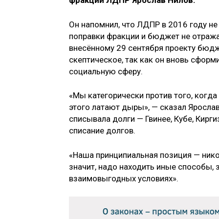
фракции ЛДПР Ярослав Нилов.
Он напомнил, что ЛДПР в 2016 году не
поправки фракции и бюджет не отража
внесённому 29 сентября проекту бюд
скептическое, так как он вновь сфор
социальную сферу.
«Мы категорически против того, когд
этого латают дыры», — сказал Ярослав
списывала долги — Гвинее, Кубе, Кирг
списание долгов.
«Наша принципиальная позиция — нико
значит, надо находить иные способы, 
взаимовыгодных условиях».