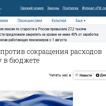
Свежий номер
Законы
Подписка
Журнал «РФ с
ия
и
 мире
Происшествия
Культура
Ещё
Медиацентр
Интервью
Колумнисты
Делова
яя пенсия по старости в России превысила 27,2 тысячи
эксперт
сти предложили закрепить на уровне не ниже 40% от заработка
енсии работающих пенсионеров с 1 августа
 против сокращения расходов
у в бюджете
Читать нас в