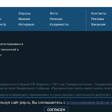
Опросы
Фото
Контакты
ы
Мнения
Регионы
Реклама
ентр
Интервью
Колумнисты
Вакансии
регистрировано в
 технологий и
8+
.
дерального Собрания РФ. Издается с 1997 года. Учредители газеты - Государств
ктов палат Федерального Собрания. «Парламентская газета» имеет пункты печати
оверная информация о принимаемых в стране законах и деятельности депутатов и
льзуя сайт pnp.ru, Вы соглашаетесь с
использованием файлов c
ехнологии
СОГЛАСЕН