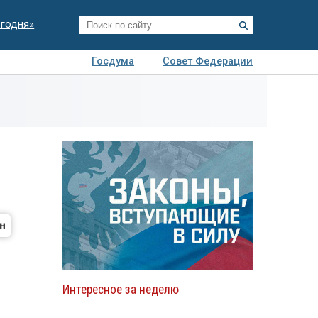
егодня»
Госдума
Совет Федерации
я
Авто
Недвижимость
Технологии
иза
Интересное за неделю