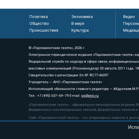
Политика
Экономика
Видео
Общество
В мире
Персон
Происшествия
Культура
Медиац
© «Парламентская газета», 2026 г.
Электронное периодическое издание «Парламентская газета» за
Федеральной службе по надзору в сфере связи, информационных
массовых коммуникаций (Роскомнадзор) 05 августа 2011 года. 1
Свидетельство о регистрации Эл № ФС77-46097
Учредитель — АНО «Парламентская газета»
Исполняющий обязанности главного редактора — Абдуллаев М.Р
Тел.: +7 (495) 637–69–79 E-mail:
pg@pnp.ru
«Парламентская газета» - официальное еженедельное издание Фе
федеральных конституционных законов, федеральных законов и а
Сайт «Парламентской газеты» - это оперативные новости и дост
«Парламентской газеты» активная ссылка на pnp.ru обязательна.
Испо
На информационном ресурсе применяются
рекомендательные т
Положение о защите персональных данных