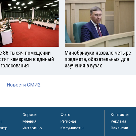
е 88 тысяч помещений
Минобрнауки назвало четыре
стят камерами в единый
предмета, обязательных для
 голосования
изучения в вузах
Новости СМИ2
Опросы
Фото
Контакты
ы
Мнения
Регионы
Реклама
ентр
Интервью
Колумнисты
Вакансии