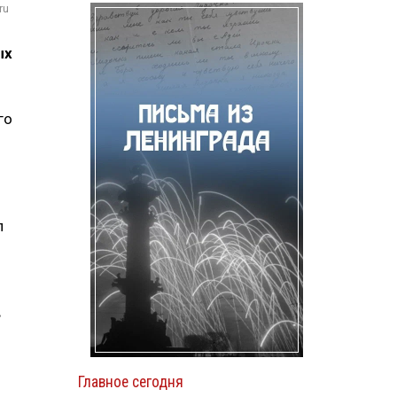
ru
ых
го
л
в
Главное сегодня