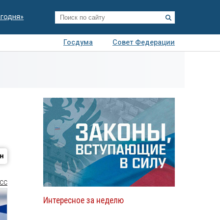
егодня»
Госдума
Совет Федерации
я
Авто
Недвижимость
Технологии
иза
СС
Интересное за неделю