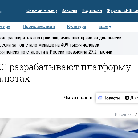
Свежий номер
Законы
Подписка
Журнал «РФ с
ия
и
 мире
Происшествия
Культура
Ещё
Медиацентр
Интервью
Колумнисты
Делова
ил расширить категории лиц, имеющих право на две пенсии
эксперт
оссии за год стало меньше на 409 тысяч человек
яя пенсия по старости в России превысила 27,2 тысячи
КС разрабатывают платформу
валютах
Читать нас в
Источник:
ТА