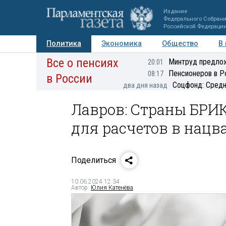
Издание
Федерального Собран
Российской Федераци
Политика
Экономика
Общество
В
Все о пенсиях
Фото
Авторы
Персоны
Мнения
Регионы
Минтруд предлож
20:01
Пенсионеров в Р
08:17
в России
Соцфонд: Средн
два дня назад
Лавров: Страны БРИ
для расчетов в нац
Поделиться
10.06.2024 12:34
Автор:
Юлия Катенёва