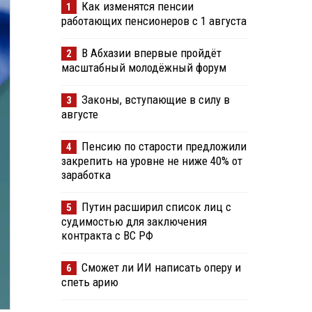
Как изменятся пенсии
1
работающих пенсионеров с 1 августа
В Абхазии впервые пройдёт
2
масштабный молодёжный форум
Законы, вступающие в силу в
3
августе
Пенсию по старости предложили
4
закрепить на уровне не ниже 40% от
заработка
Путин расширил список лиц с
5
судимостью для заключения
контракта с ВС РФ
Сможет ли ИИ написать оперу и
6
спеть арию