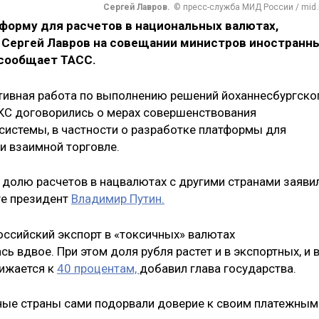
Сергей Лавров.
© пресс-служба МИД России / mid.
орму для расчетов в национальных валютах,
 Сергей Лавров на совещании министров иностранн
 сообщает ТАСС.
ктивная работа по выполнению решений йоханнесбургско
ИКС договорились о мерах совершенствования
истемы, в частности о разработке платформы для
и взаимной торговле.
 долю расчетов в нацвалютах с другими странами заяви
ге президент
Владимир Путин.
российский экспорт в «токсичных» валютах
ь вдвое. При этом доля рубля растет и в экспортных, и 
лижается к
40 процентам,
добавил глава государства.
ные страны сами подорвали доверие к своим платежным