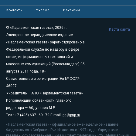
Контакты
Реклама
Вакансии
© «Парламентская газета», 2026 г.
Карта сайта
Электронное периодическое издание
«Парламентская газета» зарегистрировано в
Федеральной службе по надзору в сфере
связи, информационных технологий и
массовых коммуникаций (Роскомнадзор) 05
августа 2011 года. 18+
Свидетельство о регистрации Эл № ФС77-
46097
Учредитель — АНО «Парламентская газета»
Исполняющий обязанности главного
редактора — Абдуллаев М.Р.
Тел.: +7 (495) 637–69–79 E-mail:
pg@pnp.ru
«Парламентская газета» - официальное еженедельное издание
Федерального Собрания РФ. Издается с 1997 года. Учредители
газеты - Государственная Дума и Совет Федерации РФ. Официальный