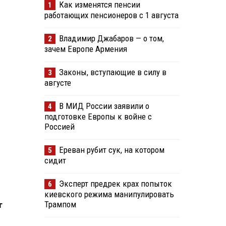
Как изменятся пенсии
1
работающих пенсионеров с 1 августа
Владимир Джабаров — о том,
2
зачем Европе Армения
Законы, вступающие в силу в
3
августе
В МИД России заявили о
4
подготовке Европы к войне с
Россией
Ереван рубит сук, на котором
5
сидит
Эксперт предрек крах попыток
6
киевского режима манипулировать
Трампом
т