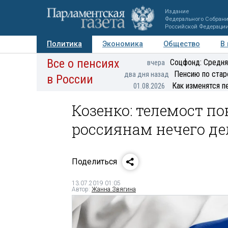
Издание
Федерального Собран
Российской Федераци
Политика
Экономика
Общество
В
Все о пенсиях
Фото
Авторы
Персоны
Мнения
Регионы
Соцфонд: Средня
вчера
Пенсию по стар
два дня назад
в России
Как изменятся п
01.08.2026
Козенко: телемост по
россиянам нечего д
Поделиться
13.07.2019 01:05
Автор:
Жанна Звягина