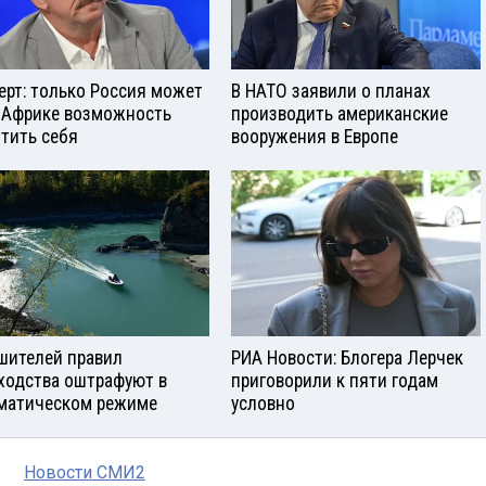
ерт: только Россия может
В НАТО заявили о планах
 Африке возможность
производить американские
тить себя
вооружения в Европе
шителей правил
РИА Новости: Блогера Лерчек
ходства оштрафуют в
приговорили к пяти годам
матическом режиме
условно
Новости СМИ2