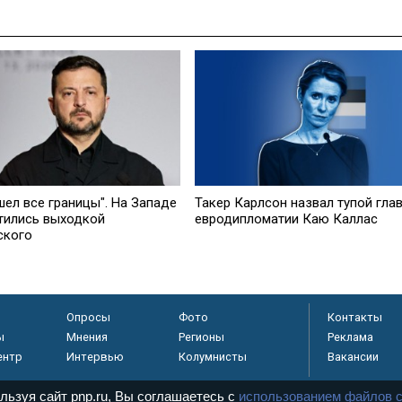
шел все границы". На Западе
Такер Карлсон назвал тупой гла
тились выходкой
евродипломатии Каю Каллас
ского
Опросы
Фото
Контакты
ы
Мнения
Регионы
Реклама
ентр
Интервью
Колумнисты
Вакансии
льзуя сайт pnp.ru, Вы соглашаетесь с
использованием файлов c