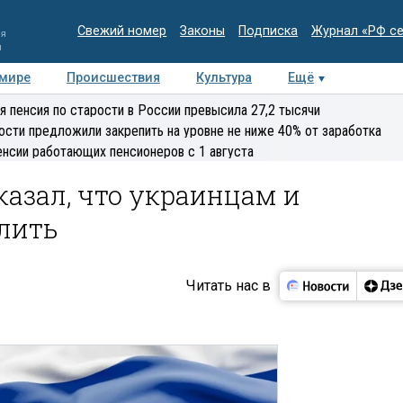
Свежий номер
Законы
Подписка
Журнал «РФ с
ия
и
 мире
Происшествия
Культура
Ещё
Медиацентр
Интервью
Колумнисты
Делова
я пенсия по старости в России превысила 27,2 тысячи
эксперт
ости предложили закрепить на уровне не ниже 40% от заработка
енсии работающих пенсионеров с 1 августа
казал, что украинцам и
елить
Читать нас в