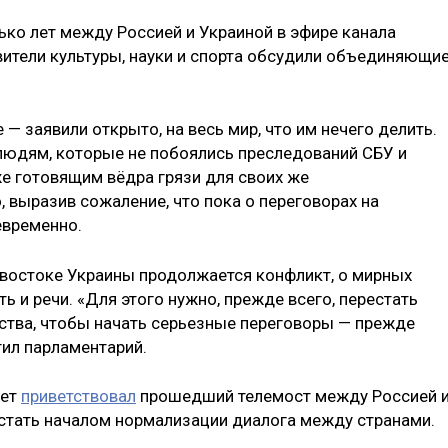
ько лет между Россией и Украиной в эфире канала
вители культуры, науки и спорта обсудили объединяющи
— заявили открыто, на весь мир, что им нечего делить.
людям, которые не побоялись преследований СБУ и
же готовящим вёдра грязи для своих же
, выразив сожаление, что пока о переговорах на
евременно.
го-востоке Украины продолжается конфликт, о мирных
ь и речи. «Для этого нужно, прежде всего, перестать
ства, чтобы начать серьезные переговоры — прежде
тил парламентарий.
мет
приветствовал
прошедший телемост между Россией 
т стать началом нормализации диалога между странами.