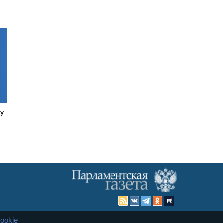
ву
ookie