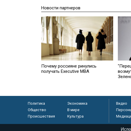
Новости партнеров
Почему россияне ринулись
"Пере
получать Executive MBA
возму
Зелен
Политика
Экономика
Видео
Общество
В мире
Персон
Происшествия
Культура
Медиац
Испо