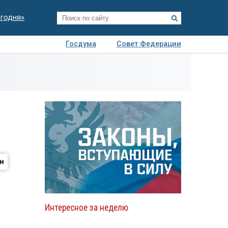
егодня»
Госдума
Совет Федерации
я
Авто
Недвижимость
Технологии
иза
Интересное за неделю