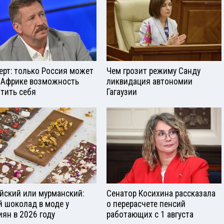
ерт: только Россия может
Чем грозит режиму Санду
 Африке возможность
ликвидация автономии
тить себя
Гагаузии
йский или мурманский:
Сенатор Косихина рассказала
й шоколад в моде у
о перерасчете пенсий
иян в 2026 году
работающих с 1 августа