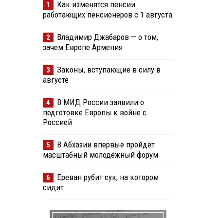
Как изменятся пенсии
1
работающих пенсионеров с 1 августа
Владимир Джабаров — о том,
2
зачем Европе Армения
Законы, вступающие в силу в
3
августе
В МИД России заявили о
4
подготовке Европы к войне с
Россией
В Абхазии впервые пройдёт
5
масштабный молодёжный форум
Ереван рубит сук, на котором
6
сидит