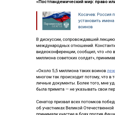
«Постпандемический мир: право ил
Косачев: Россия 
установить имена
воинов
В дискуссии, сопровождавшей лекцию,
международных отношений. Константин
видеоконференции, сообщил, что «по в
миллиона советских солдат», принимав
«Около 5,5 миллиона таких воинов
леж
многом так происходит потому, что в 
личные документы. Более того, мне уд
была примета — не указывать свои пе
Сенатор призвал всех потомков побед
об участниках Великой Отечественной 
принимали участие в боях против ф