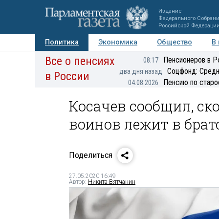
Издание
Федерального Собран
Российской Федераци
Политика
Экономика
Общество
В
Все о пенсиях
Фото
Авторы
Персоны
Мнения
Регионы
Пенсионеров в Р
08:17
Соцфонд: Средн
два дня назад
в России
Пенсию по старо
04.08.2026
Косачев сообщил, ск
воинов лежит в бра
Поделиться
27.05.2020 16:49
Автор:
Никита Вятчанин