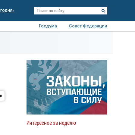
егодня»
Госдума
Совет Федерации
я
Авто
Недвижимость
Технологии
иза
Интересное за неделю