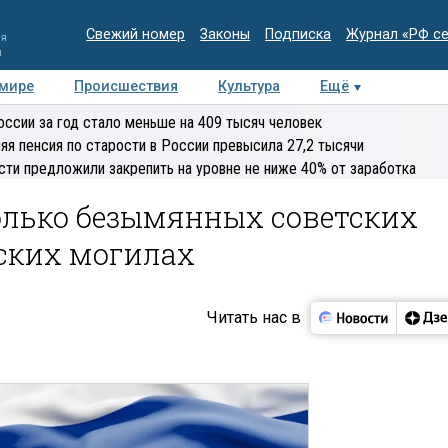
Свежий номер
Законы
Подписка
Журнал «РФ с
ия
и
 мире
Происшествия
Культура
Ещё
Медиацентр
Интервью
Колумнисты
Делова
оссии за год стало меньше на 409 тысяч человек
эксперт
яя пенсия по старости в России превысила 27,2 тысячи
сти предложили закрепить на уровне не ниже 40% от заработка
олько безымянных советских
тских могилах
Читать нас в