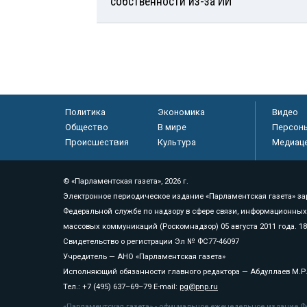
собственности из-за ИИ
Политика
Экономика
Видео
Общество
В мире
Персон
Происшествия
Культура
Медиац
© «Парламентская газета», 2026 г.
Электронное периодическое издание «Парламентская газета» за
Федеральной службе по надзору в сфере связи, информационных
массовых коммуникаций (Роскомнадзор) 05 августа 2011 года. 1
Свидетельство о регистрации Эл № ФС77-46097
Учредитель — АНО «Парламентская газета»
Исполняющий обязанности главного редактора — Абдуллаев М.Р
Тел.: +7 (495) 637–69–79 E-mail:
pg@pnp.ru
«Парламентская газета» - официальное еженедельное издание Фе