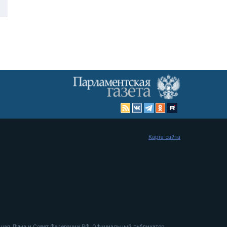
Карта сайта
енная Дума и Совет Федерации РФ. Официальный публикатор