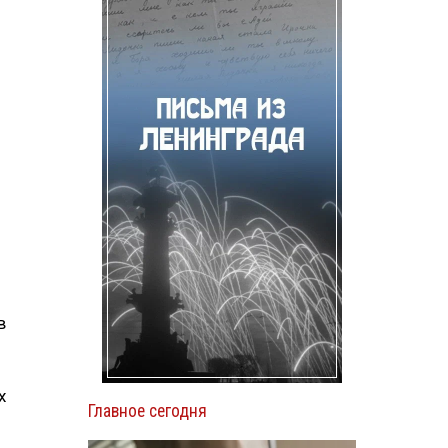
в
х
Главное сегодня