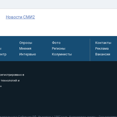
Новости СМИ2
Опросы
Фото
Контакты
ы
Мнения
Регионы
Реклама
ентр
Интервью
Колумнисты
Вакансии
регистрировано в
 технологий и
8+
.
дерального Собрания РФ. Издается с 1997 года. Учредители газеты - Государств