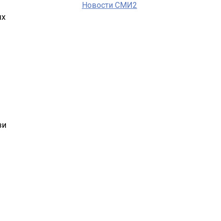
Новости СМИ2
ых
зи