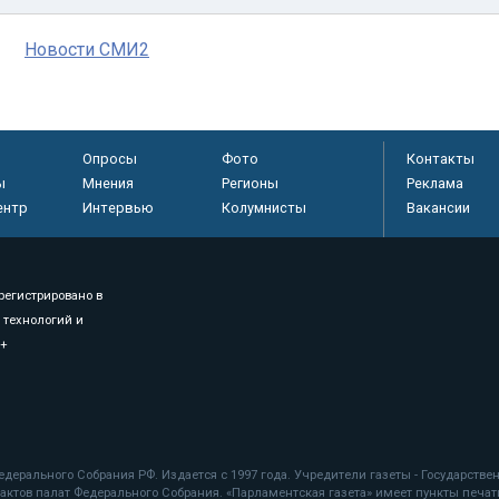
Новости СМИ2
Опросы
Фото
Контакты
ы
Мнения
Регионы
Реклама
ентр
Интервью
Колумнисты
Вакансии
регистрировано в
 технологий и
8+
.
дерального Собрания РФ. Издается с 1997 года. Учредители газеты - Государств
ктов палат Федерального Собрания. «Парламентская газета» имеет пункты печати