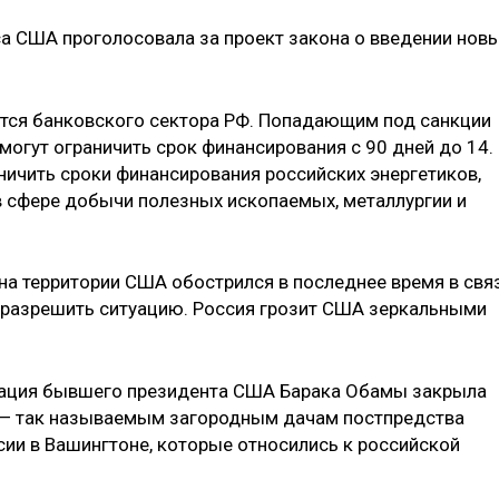
са США проголосовала за проект закона о введении нов
тся банковского сектора РФ. Попадающим под санкции
огут ограничить срок финансирования с 90 дней до 14.
ничить сроки финансирования российских энергетиков,
в сфере добычи полезных ископаемых, металлургии и
на территории США обострился в последнее время в свя
 разрешить ситуацию. Россия грозит США зеркальными
рация бывшего президента США Барака Обамы закрыла
 — так называемым загородным дачам постпредства
сии в Вашингтоне, которые относились к российской