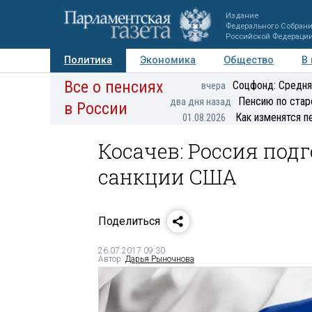
Издание
Федерального Собран
Российской Федераци
Политика
Экономика
Общество
В
Все о пенсиях
Фото
Авторы
Персоны
Мнения
Регионы
Соцфонд: Средня
вчера
Пенсию по стар
два дня назад
в России
Как изменятся п
01.08.2026
Косачев: Россия под
санкции США
Поделиться
26.07.2017 09:30
Автор:
Дарья Рыночнова