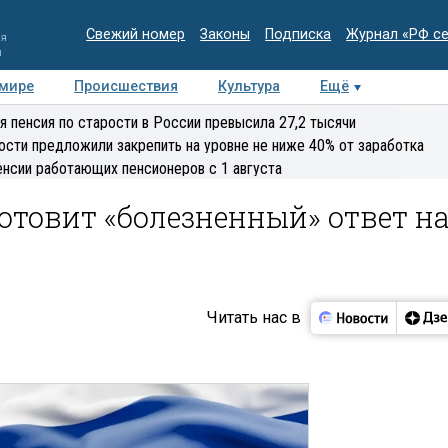
Свежий номер
Законы
Подписка
Журнал «РФ с
ия
и
 мире
Происшествия
Культура
Ещё
Медиацентр
Интервью
Колумнисты
Делова
я пенсия по старости в России превысила 27,2 тысячи
эксперт
ости предложили закрепить на уровне не ниже 40% от заработка
енсии работающих пенсионеров с 1 августа
готовит «болезненный» ответ н
Читать нас в