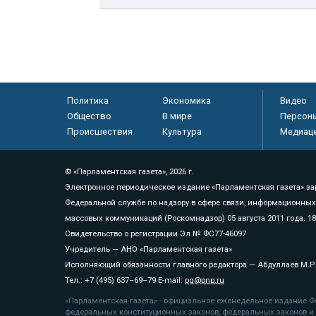
Политика
Экономика
Видео
Общество
В мире
Персон
Происшествия
Культура
Медиац
© «Парламентская газета», 2026 г.
Электронное периодическое издание «Парламентская газета» за
Федеральной службе по надзору в сфере связи, информационных
массовых коммуникаций (Роскомнадзор) 05 августа 2011 года. 1
Свидетельство о регистрации Эл № ФС77-46097
Учредитель — АНО «Парламентская газета»
Исполняющий обязанности главного редактора — Абдуллаев М.Р
Тел.: +7 (495) 637–69–79 E-mail:
pg@pnp.ru
«Парламентская газета» - официальное еженедельное издание Фе
федеральных конституционных законов, федеральных законов и а