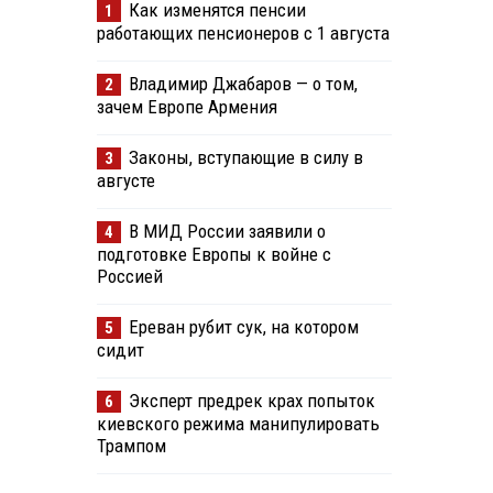
Как изменятся пенсии
1
работающих пенсионеров с 1 августа
Владимир Джабаров — о том,
2
зачем Европе Армения
Законы, вступающие в силу в
3
августе
В МИД России заявили о
4
подготовке Европы к войне с
Россией
Ереван рубит сук, на котором
5
сидит
Эксперт предрек крах попыток
6
киевского режима манипулировать
Трампом