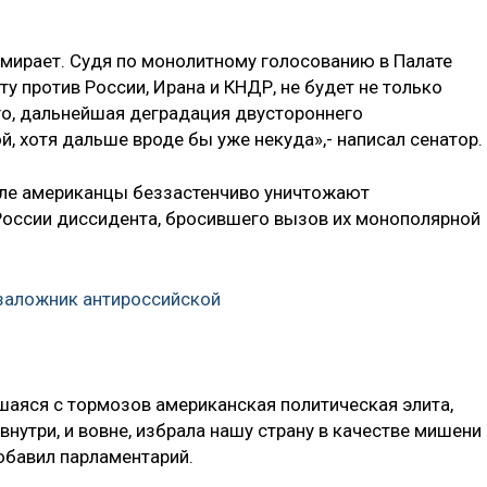
умирает. Судя по монолитному голосованию в Палате
у против России, Ирана и КНДР, не будет не только
ого, дальнейшая деградация двустороннего
, хотя дальше вроде бы уже некуда»,- написал сенатор.
ле американцы беззастенчиво уничтожают
России диссидента, бросившего вызов их монополярной
заложник антироссийской
шаяся с тормозов американская политическая элита,
внутри, и вовне, избрала нашу страну в качестве мишени
добавил парламентарий.