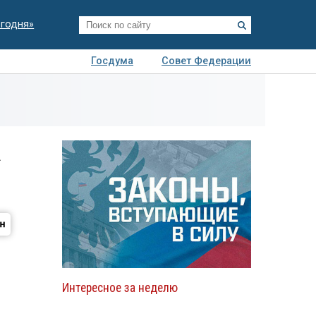
егодня»
Госдума
Совет Федерации
я
Авто
Недвижимость
Технологии
иза
а
Интересное за неделю