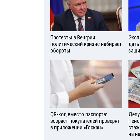
Протесты в Венгрии:
Эксп
политический кризис набирает
дать
обороты
защи
QR-код вместо паспорта:
Депу
возраст покупателей проверят
Пенс
в приложении «Госкан»
стаж
на н