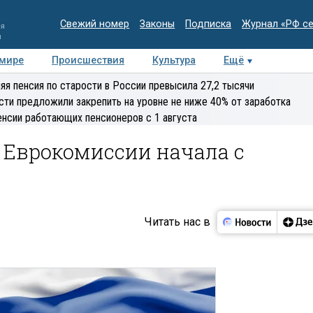
Свежий номер
Законы
Подписка
Журнал «РФ с
ия
и
 мире
Происшествия
Культура
Ещё
Медиацентр
Интервью
Колумнисты
Делова
яя пенсия по старости в России превысила 27,2 тысячи
эксперт
сти предложили закрепить на уровне не ниже 40% от заработка
енсии работающих пенсионеров с 1 августа
а Еврокомиссии начала с
Читать нас в