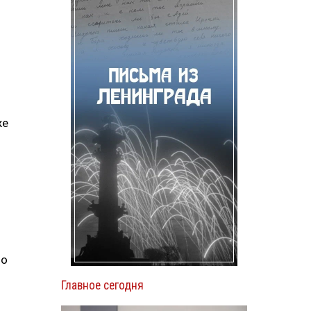
же
но
Главное сегодня