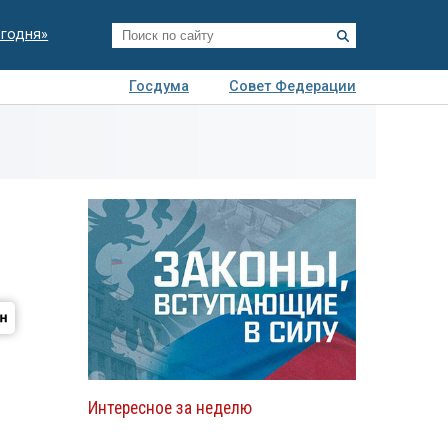
егодня»
Госдума
Совет Федерации
я
Авто
Недвижимость
Технологии
иза
Интересное за неделю