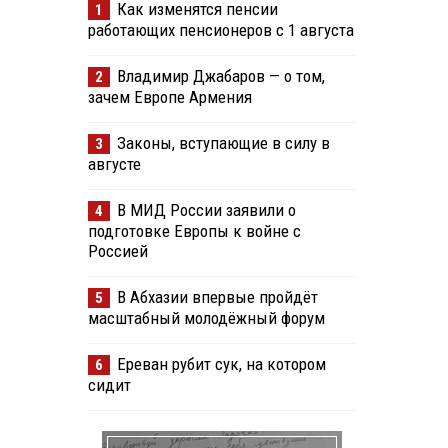
Как изменятся пенсии
1
работающих пенсионеров с 1 августа
Владимир Джабаров — о том,
2
зачем Европе Армения
Законы, вступающие в силу в
3
августе
В МИД России заявили о
4
подготовке Европы к войне с
Россией
В Абхазии впервые пройдёт
5
масштабный молодёжный форум
Ереван рубит сук, на котором
6
сидит