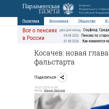
Издание
Федерального Собран
Российской Федераци
Политика
Экономика
Общество
В
Все о пенсиях
Фото
Авторы
Персоны
Мнения
Регионы
Соцфонд: Средн
два дня назад
Пенсию по старо
04.08.2026
в России
Как изменятся п
01.08.2026
Косачев: новая глав
фальстарта
Поделиться
19.07.2019 19:39
Автор:
Жанна Звягина