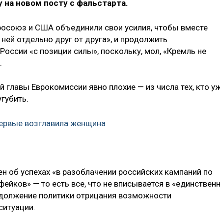
 на новом посту с фальстарта.
вросоюз и США объединили свои усилия, чтобы вместе
 ней отдельно друг от друга», и продолжить
оссии «с позиции силы», поскольку, мол, «Кремль не
.
й главы Еврокомиссии явно плохие — из числа тех, кто у
угубить.
ервые возглавила женщина
ен об успехах «в разоблачении российских кампаний по
йков» — то есть все, что не вписывается в «единствен
одолжение политики отрицания возможности
ситуации.