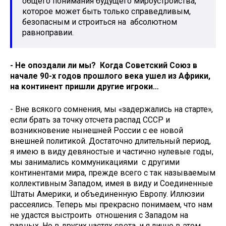
общего понимания будущего мироустройства,
которое может быть только справедливым,
безопасным и строиться на абсолютном
равноправии.
- Не опоздали ли мы? Когда Советский Союз в
начале 90-х годов прошлого века ушел из Африки,
на континент пришли другие игроки…
- Вне всякого сомнения, мы «задержались на старте»,
если брать за точку отсчета распад СССР и
возникновение нынешней России с ее новой
внешней политикой. Достаточно длительный период,
я имею в виду девяностые и частично нулевые годы,
мы занимались коммуникациями с другими
континентами мира, прежде всего с так называемым
коллективным Западом, имея в виду и Соединенные
Штаты Америки, и объединенную Европу. Иллюзии
рассеялись. Теперь мы прекрасно понимаем, что нам
не удастся выстроить отношения с Западом на
равных. Но в других частях света, и я лично в этом