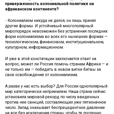
приверженность колониальной политике на
африканском континенте?
- Колониализм никуда не делся, он лишь принял
другие формы. И устойчивый многополярный
миропорядок невозможен без устранения последних
форм колониализма во всех его нынешних формах —
технологическом, финансовом, институциональном,
культурном, информационном.
И уже в этой констатации заключается ответ на
вопрос, может ли Россия помочь странам Африки — и
не только им — победить в новом витке битвы за
свое освобождение от колониализма.
А разве у нас есть выбор? Для России однополярный
мир категорически неприемлем. Наша страна сейчас
установила мировой рекорд по числу введенных
против нее санкций, составляющих уже пятизначное
число. Запад оказывает беспрецедентное давление
на все без исключения страны, чтобы те послушно