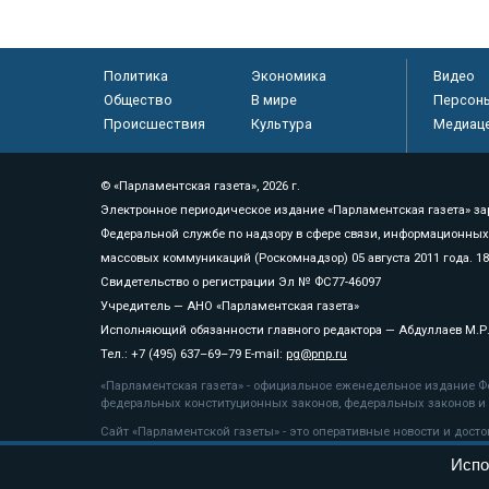
Политика
Экономика
Видео
Общество
В мире
Персон
Происшествия
Культура
Медиац
© «Парламентская газета», 2026 г.
Электронное периодическое издание «Парламентская газета» за
Федеральной службе по надзору в сфере связи, информационных
массовых коммуникаций (Роскомнадзор) 05 августа 2011 года. 1
Свидетельство о регистрации Эл № ФС77-46097
Учредитель — АНО «Парламентская газета»
Исполняющий обязанности главного редактора — Абдуллаев М.Р
Тел.: +7 (495) 637–69–79 E-mail:
pg@pnp.ru
«Парламентская газета» - официальное еженедельное издание Фе
федеральных конституционных законов, федеральных законов и а
Сайт «Парламентской газеты» - это оперативные новости и дост
«Парламентской газеты» активная ссылка на pnp.ru обязательна.
Испо
На информационном ресурсе применяются
рекомендательные т