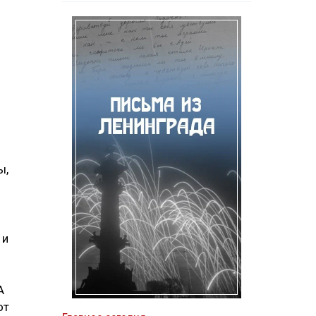
ы,
 и
А
от