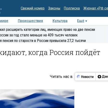
Свежий номер
Законы
Подписка
Журнал «РФ с
ия
и
 мире
Происшествия
Культура
Ещё
Медиацентр
Интервью
Колумнисты
Делова
ил расширить категории лиц, имеющих право на две пенсии
эксперт
оссии за год стало меньше на 409 тысяч человек
я пенсия по старости в России превысила 27,2 тысячи
идают, когда Россия пойдёт
Читать нас в