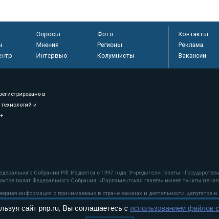
Опросы
Фото
Контакты
ы
Мнения
Регионы
Реклама
ентр
Интервью
Колумнисты
Вакансии
регистрировано в
 технологий и
8+
.
дерального Собрания РФ. Издается с 1997 года. Учредители газеты - Государств
ктов палат Федерального Собрания. «Парламентская газета» имеет пункты печати
оверная информация о принимаемых в стране законах и деятельности депутатов и
льзуя сайт pnp.ru, Вы соглашаетесь с
использованием файлов c
ехнологии