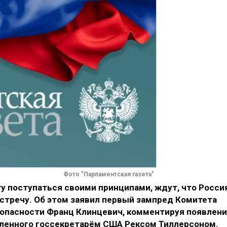
Фото "Парламентская газета"
ту поступаться своими принципами, ждут, что Росси
стречу. Об этом заявил первый зампред Комитета
зопасности Франц Клинцевич, комментируя появлен
вленного госсекретарём США Рексом Тиллерсоном.