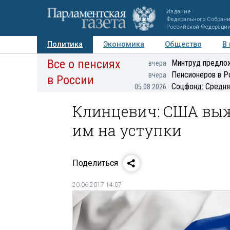
Издание
Федерального Собран
Российской Федераци
Политика
Экономика
Общество
В
Все о пенсиях
Фото
Авторы
Персоны
Мнения
Регионы
Минтруд предлож
вчера
Пенсионеров в Р
вчера
в России
Соцфонд: Средня
05.08.2026
Клинцевич: США выж
им на уступки
Поделиться
20.06.2017 14:07