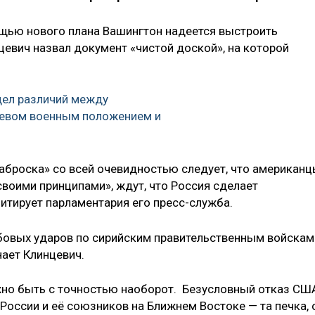
щью нового плана Вашингтон надеется выстроить
цевич назвал документ «чистой доской», на которой
дел различий между
евом военным положением и
аброска» со всей очевидностью следует, что американц
 своими принципами», ждут, что Россия сделает
итирует парламентария его пресс-служба.
бовых ударов по сирийским правительственным войскам
нает Клинцевич.
лжно быть с точностью наоборот. Безусловный отказ СШ
России и её союзников на Ближнем Востоке — та печка, 