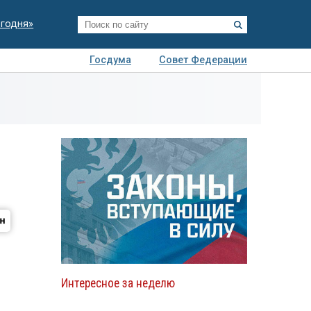
егодня»
Госдума
Совет Федерации
я
Авто
Недвижимость
Технологии
иза
Интересное за неделю