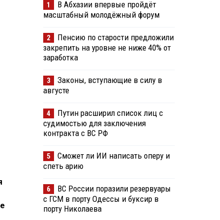
В Абхазии впервые пройдёт
1
масштабный молодёжный форум
Пенсию по старости предложили
2
закрепить на уровне не ниже 40% от
заработка
Законы, вступающие в силу в
3
августе
Путин расширил список лиц с
4
судимостью для заключения
контракта с ВС РФ
Сможет ли ИИ написать оперу и
5
спеть арию
я
ВС России поразили резервуары
6
с ГСМ в порту Одессы и буксир в
ие
порту Николаева