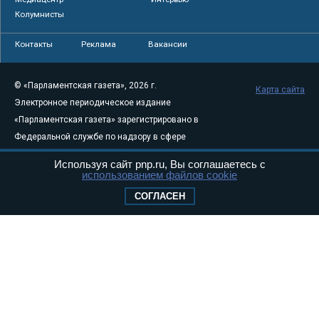
Колумнисты
Контакты
Реклама
Вакансии
© «Парламентская газета», 2026 г.
Карта сайта
Электронное периодическое издание
«Парламентская газета» зарегистрировано в
Федеральной службе по надзору в сфере
связи, информационных технологий и
Используя сайт pnp.ru, Вы соглашаетесь с
массовых коммуникаций (Роскомнадзор) 05
использованием файлов cookie
августа 2011 года. 18+
СОГЛАСЕН
Свидетельство о регистрации Эл № ФС77-
46097
Учредитель — АНО «Парламентская газета»
Исполняющий обязанности главного
редактора — Абдуллаев М.Р.
Тел.: +7 (495) 637–69–79 E-mail:
pg@pnp.ru
«Парламентская газета» - официальное еженедельное издание