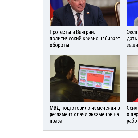
Протесты в Венгрии:
Эксп
политический кризис набирает
дать
обороты
защи
МВД подготовило изменения в
Сена
регламент сдачи экзаменов на
о пе
права
рабо