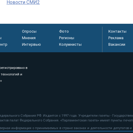
Новости СМИ2
Опросы
Фото
Контакты
ы
Мнения
Регионы
Реклама
ентр
Интервью
Колумнисты
Вакансии
регистрировано в
 технологий и
8+
.
дерального Собрания РФ. Издается с 1997 года. Учредители газеты - Государств
ктов палат Федерального Собрания. «Парламентская газета» имеет пункты печати
оверная информация о принимаемых в стране законах и деятельности депутатов и