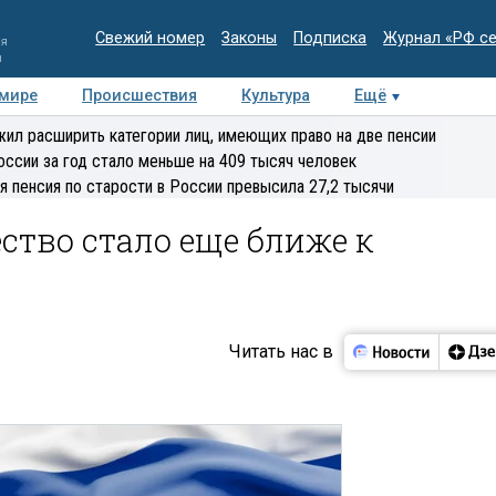
Свежий номер
Законы
Подписка
Журнал «РФ с
ия
и
 мире
Происшествия
Культура
Ещё
Медиацентр
Интервью
Колумнисты
Делова
ил расширить категории лиц, имеющих право на две пенсии
эксперт
оссии за год стало меньше на 409 тысяч человек
я пенсия по старости в России превысила 27,2 тысячи
ство стало еще ближе к
Читать нас в