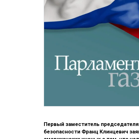
Первый заместитель председателя 
безопасности Франц Клинцевич зая