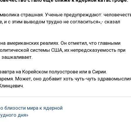
ловечество стало еще ближе к ядерной катастрофе.
 символика страшная. Ученые предупреждают: человечест
, и с этим выводом трудно не согласиться«,- сказал
на американских реалиях. Он отметил, что главными
олитической системы США, их непредсказуемость при
 зашкаливает.
 завтра на Корейском полуострове или в Сирии.
ремя. Может, оно добавит хоть чуть-чуть здравомысли
Клинцевич.
о близости мира к ядерной
Судного дня»