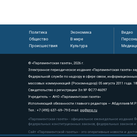
Политика
Экономика
Видео
Общество
В мире
Персон
Происшествия
Культура
Медиац
© «Парламентская газета», 2026 г.
Электронное периодическое издание «Парламентская газета» за
Федеральной службе по надзору в сфере связи, информационных
массовых коммуникаций (Роскомнадзор) 05 августа 2011 года. 1
Свидетельство о регистрации Эл № ФС77-46097
Учредитель — АНО «Парламентская газета»
Исполняющий обязанности главного редактора — Абдуллаев М.Р
Тел.: +7 (495) 637–69–79 E-mail:
pg@pnp.ru
«Парламентская газета» - официальное еженедельное издание Фе
федеральных конституционных законов, федеральных законов и а
Сайт «Парламентской газеты» - это оперативные новости и дост
«Парламентской газеты» активная ссылка на pnp.ru обязательна.