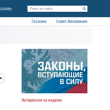
егодня»
Госдума
Совет Федерации
я
Авто
Недвижимость
Технологии
иза
Интересное за неделю