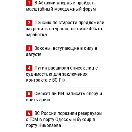
В Абхазии впервые пройдёт
1
масштабный молодёжный форум
Пенсию по старости предложили
2
закрепить на уровне не ниже 40% от
заработка
Законы, вступающие в силу в
3
августе
Путин расширил список лиц с
4
судимостью для заключения
контракта с ВС РФ
Сможет ли ИИ написать оперу и
5
спеть арию
ВС России поразили резервуары
6
с ГСМ в порту Одессы и буксир в
порту Николаева