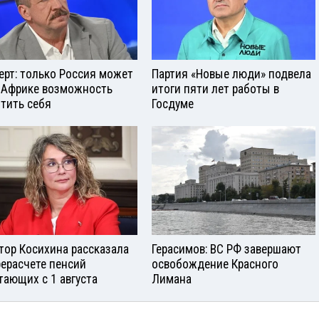
ерт: только Россия может
Партия «Новые люди» подвела
 Африке возможность
итоги пяти лет работы в
тить себя
Госдуме
тор Косихина рассказала
Герасимов: ВС РФ завершают
рерасчете пенсий
освобождение Красного
тающих с 1 августа
Лимана