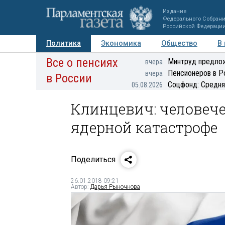
Издание
Федерального Собран
Российской Федераци
Политика
Экономика
Общество
В
Все о пенсиях
Фото
Авторы
Персоны
Мнения
Регионы
Минтруд предлож
вчера
Пенсионеров в Р
вчера
в России
Соцфонд: Средня
05.08.2026
Клинцевич: человече
ядерной катастрофе
Поделиться
26.01.2018 09:21
Автор:
Дарья Рыночнова