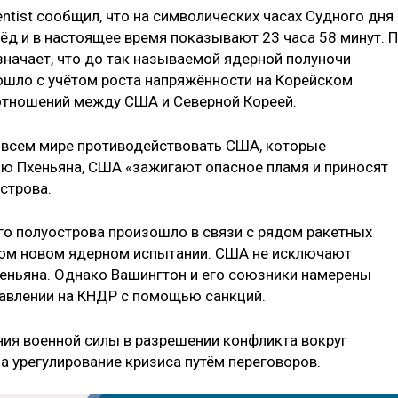
ientist сообщил, что на символических часах Судного дня
ёд и в настоящее время показывают 23 часа 58 минут. 
значает, что до так называемой ядерной полуночи
зошло с учётом роста напряжённости на Корейском
отношений между США и Северной Кореей.
 всем мире противодействовать США, которые
ю Пхеньяна, США «зажигают опасное пламя и приносят
строва.
го полуострова произошло в связи с рядом ракетных
ом новом ядерном испытании. США не исключают
хеньяна. Однако Вашингтон и его союзники намерены
авлении на КНДР с помощью санкций.
ния военной силы в разрешении конфликта вокруг
а урегулирование кризиса путём переговоров.