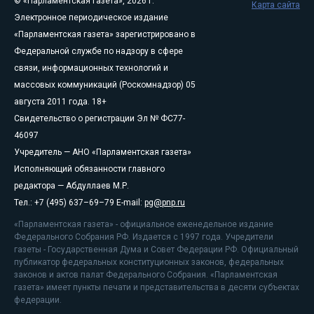
© «Парламентская газета», 2026 г.
Карта сайта
Электронное периодическое издание
«Парламентская газета» зарегистрировано в
Федеральной службе по надзору в сфере
связи, информационных технологий и
массовых коммуникаций (Роскомнадзор) 05
августа 2011 года. 18+
Свидетельство о регистрации Эл № ФС77-
46097
Учредитель — АНО «Парламентская газета»
Исполняющий обязанности главного
редактора — Абдуллаев М.Р.
Тел.: +7 (495) 637–69–79 E-mail:
pg@pnp.ru
«Парламентская газета» - официальное еженедельное издание
Федерального Собрания РФ. Издается с 1997 года. Учредители
газеты - Государственная Дума и Совет Федерации РФ. Официальный
публикатор федеральных конституционных законов, федеральных
законов и актов палат Федерального Собрания. «Парламентская
газета» имеет пункты печати и представительства в десяти субъектах
федерации.