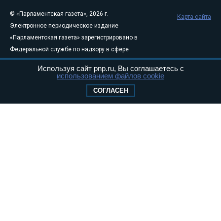
© «Парламентская газета», 2026 г.
Карта сайта
Электронное периодическое издание
«Парламентская газета» зарегистрировано в
Федеральной службе по надзору в сфере
связи, информационных технологий и
Используя сайт pnp.ru, Вы соглашаетесь с
массовых коммуникаций (Роскомнадзор) 05
использованием файлов cookie
августа 2011 года. 18+
СОГЛАСЕН
Свидетельство о регистрации Эл № ФС77-
46097
Учредитель — АНО «Парламентская газета»
Исполняющий обязанности главного
редактора — Абдуллаев М.Р.
Тел.: +7 (495) 637–69–79 E-mail:
pg@pnp.ru
«Парламентская газета» - официальное еженедельное издание
Федерального Собрания РФ. Издается с 1997 года. Учредители
газеты - Государственная Дума и Совет Федерации РФ. Официальный
публикатор федеральных конституционных законов, федеральных
законов и актов палат Федерального Собрания. «Парламентская
газета» имеет пункты печати и представительства в десяти субъектах