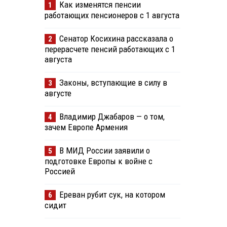
Как изменятся пенсии
1
работающих пенсионеров с 1 августа
Сенатор Косихина рассказала о
2
перерасчете пенсий работающих с 1
августа
Законы, вступающие в силу в
3
августе
Владимир Джабаров — о том,
4
зачем Европе Армения
В МИД России заявили о
5
подготовке Европы к войне с
Россией
Ереван рубит сук, на котором
6
сидит