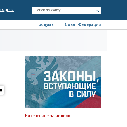
егодня»
Госдума
Совет Федерации
я
Авто
Недвижимость
Технологии
иза
Интересное за неделю