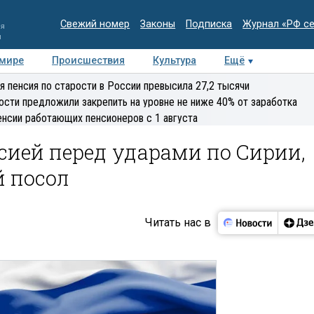
Свежий номер
Законы
Подписка
Журнал «РФ с
ия
и
 мире
Происшествия
Культура
Ещё
Медиацентр
Интервью
Колумнисты
Делова
я пенсия по старости в России превысила 27,2 тысячи
эксперт
ости предложили закрепить на уровне не ниже 40% от заработка
енсии работающих пенсионеров с 1 августа
сией перед ударами по Сирии,
й посол
Читать нас в