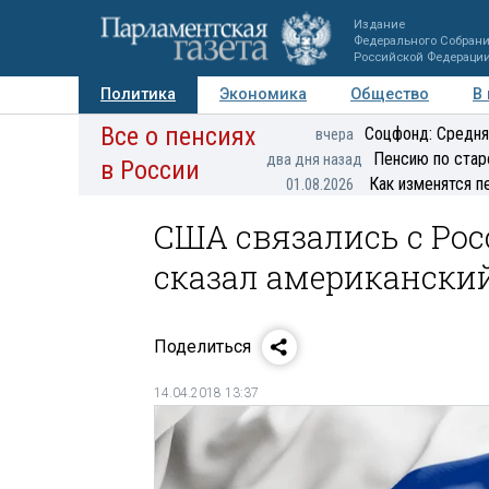
Издание
Федерального Собран
Российской Федераци
Политика
Экономика
Общество
В
Все о пенсиях
Фото
Авторы
Персоны
Мнения
Регионы
Соцфонд: Средня
вчера
Пенсию по стар
два дня назад
в России
Как изменятся п
01.08.2026
США связались с Рос
сказал американски
Поделиться
14.04.2018 13:37