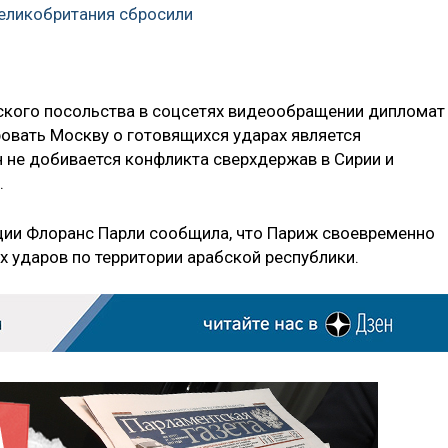
еликобритания сбросили
ского посольства в соцсетях видеообращении дипломат
овать Москву о готовящихся ударах является
 не добивается конфликта сверхдержав в Сирии и
.
ции Флоранс Парли сообщила, что Париж своевременно
х ударов по территории арабской республики.