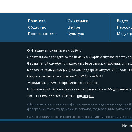
Политика
Экономика
Видео
Общество
В мире
Персон
Происшествия
Культура
Медиац
© «Парламентская газета», 2026 г.
Электронное периодическое издание «Парламентская газета» за
Федеральной службе по надзору в сфере связи, информационных
массовых коммуникаций (Роскомнадзор) 05 августа 2011 года. 1
Свидетельство о регистрации Эл № ФС77-46097
Учредитель — АНО «Парламентская газета»
Исполняющий обязанности главного редактора — Абдуллаев М.Р
Тел.: +7 (495) 637–69–79 E-mail:
pg@pnp.ru
«Парламентская газета» - официальное еженедельное издание Фе
федеральных конституционных законов, федеральных законов и а
Сайт «Парламентской газеты» - это оперативные новости и дост
«Парламентской газеты» активная ссылка на pnp.ru обязательна.
Испо
На информационном ресурсе применяются
рекомендательные т