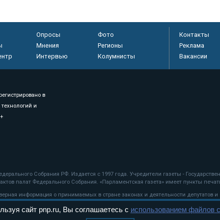
Опросы
Фото
Контакты
ы
Мнения
Регионы
Реклама
ентр
Интервью
Колумнисты
Вакансии
регистрировано в
 технологий и
8+
.
дерального Собрания РФ. Издается с 1997 года. Учредители газеты - Государств
ктов палат Федерального Собрания. «Парламентская газета» имеет пункты печати
оверная информация о принимаемых в стране законах и деятельности депутатов и
льзуя сайт pnp.ru, Вы соглашаетесь с
использованием файлов c
ехнологии