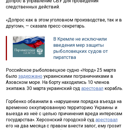
допрос в управление СБУ для проведения
следственных действий.
«Допрос как в этом уголовном производстве, так и в
другом», — сказала пресс-секретарь.
В Кремле не исключили
введения мер защиты
рыболовецких судов от
пиратства
Российское рыболовецкое судно «Норд» 25 марта
было
задержано
украинскими пограничниками в
Азовском море. На борту находились 10 членов
экипажа. 30 марта украинский суд
арестовал
корабль.
Горбенко обвинили в «нарушении порядка въезда на
временно оккупированную территорию Украины и
выезда из неё с целью причинения вреда интересам
государства». Херсонский городской суд
арестовал
его на два месяца с правом внести залог, ему грозит