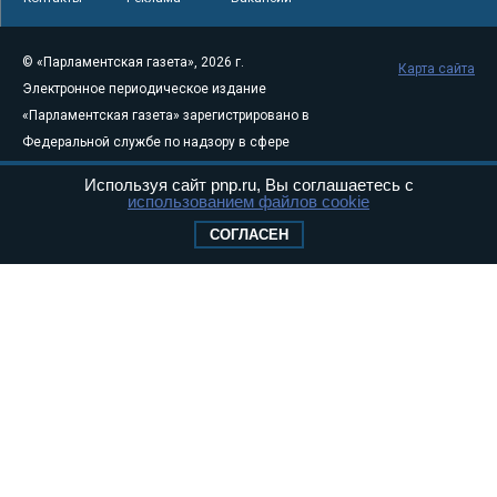
© «Парламентская газета», 2026 г.
Карта сайта
Электронное периодическое издание
«Парламентская газета» зарегистрировано в
Федеральной службе по надзору в сфере
связи, информационных технологий и
Используя сайт pnp.ru, Вы соглашаетесь с
массовых коммуникаций (Роскомнадзор) 05
использованием файлов cookie
августа 2011 года. 18+
СОГЛАСЕН
Свидетельство о регистрации Эл № ФС77-
46097
Учредитель — АНО «Парламентская газета»
Исполняющий обязанности главного
редактора — Абдуллаев М.Р.
Тел.: +7 (495) 637–69–79 E-mail:
pg@pnp.ru
«Парламентская газета» - официальное еженедельное издание
Федерального Собрания РФ. Издается с 1997 года. Учредители
газеты - Государственная Дума и Совет Федерации РФ. Официальный
публикатор федеральных конституционных законов, федеральных
законов и актов палат Федерального Собрания. «Парламентская