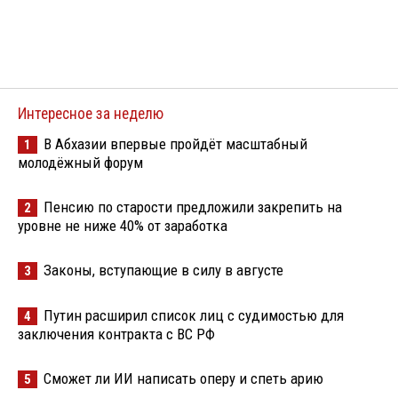
Интересное за неделю
В Абхазии впервые пройдёт масштабный
1
молодёжный форум
Пенсию по старости предложили закрепить на
2
уровне не ниже 40% от заработка
Законы, вступающие в силу в августе
3
Путин расширил список лиц с судимостью для
4
заключения контракта с ВС РФ
Сможет ли ИИ написать оперу и спеть арию
5