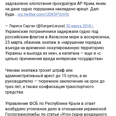
задоволено клопотання прокуратури АР Крим, яким
на дане судно порушника накладено арешт. Далі
буде…
pic.twitter.com/UDK5P2rnYo
— Лариса Сарган (@SarganLarysa)
30 марта 2018 г.
Украинские пограничники задержали судно под
российским флагом в Азовском море в воскресенье,
25 марта, обвинив экипаж в «нарушении порядка
въезда на временно оккупированную территорию
Украины и выезда из нее», а капитана — еще и «с
целью причинения вреда интересам государства».
Членам экипажа грозит штраф или
административный арест до 15 суток, а их
руководителю — тюремное заключение на срок до
трех лет, а также конфискация транспортного
средства.
Управление ФСБ по Республике Крым в ответ
возбудило уголовное дело в отношении украинской
Госпогранслужбы по статье «Угон судна воздушного