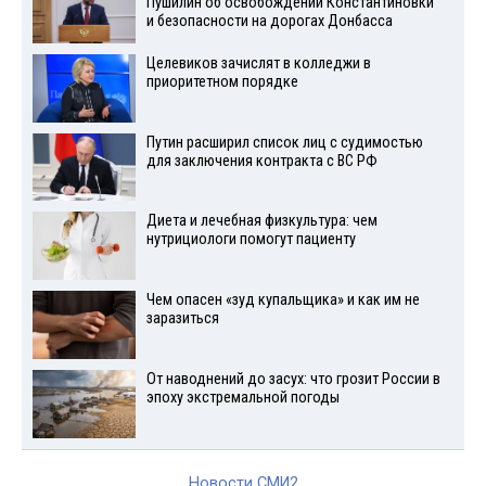
Пушилин об освобождении Константиновки
и безопасности на дорогах Донбасса
Целевиков зачислят в колледжи в
приоритетном порядке
Путин расширил список лиц с судимостью
для заключения контракта с ВС РФ
Диета и лечебная физкультура: чем
нутрициологи помогут пациенту
Чем опасен «зуд купальщика» и как им не
заразиться
От наводнений до засух: что грозит России в
эпоху экстремальной погоды
Новости СМИ2