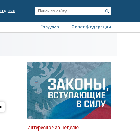
егодня»
Госдума
Совет Федерации
я
Авто
Недвижимость
Технологии
иза
Интересное за неделю