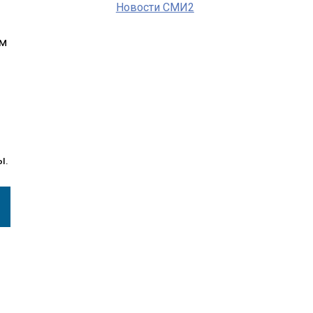
Новости СМИ2
ам
ы.