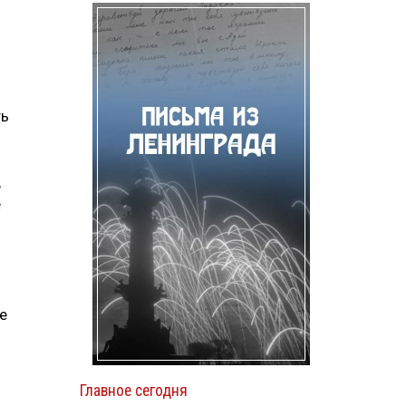
ть
,
е
е
Главное сегодня