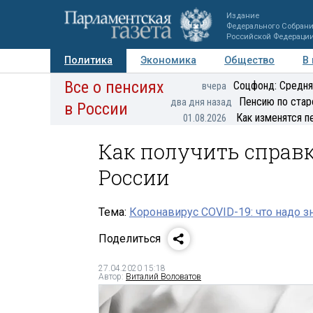
Издание
Федерального Собран
Российской Федераци
Политика
Экономика
Общество
В
Все о пенсиях
Фото
Авторы
Персоны
Мнения
Регионы
Соцфонд: Средня
вчера
Пенсию по стар
два дня назад
в России
Как изменятся п
01.08.2026
Как получить справк
России
Тема:
Коронавирус COVID-19: что надо з
Поделиться
27.04.2020 15:18
Автор:
Виталий Воловатов