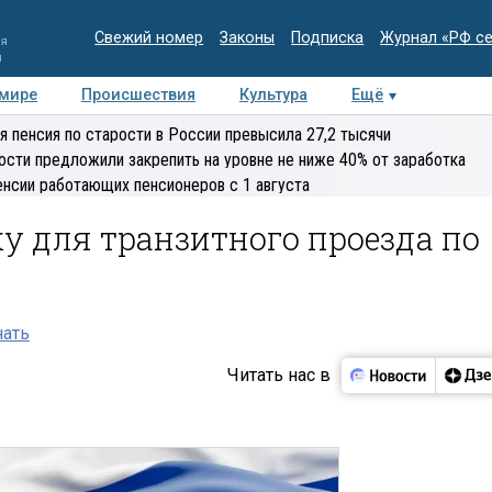
Свежий номер
Законы
Подписка
Журнал «РФ с
ия
и
 мире
Происшествия
Культура
Ещё
Медиацентр
Интервью
Колумнисты
Делова
я пенсия по старости в России превысила 27,2 тысячи
эксперт
ости предложили закрепить на уровне не ниже 40% от заработка
енсии работающих пенсионеров с 1 августа
у для транзитного проезда по
нать
Читать нас в