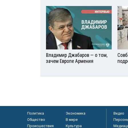
Владимир Джабаров — о том,
Совб
зачем Европе Армения
подр
Политика
Экономика
Видео
Общество
В мире
Персон
Происшествия
Культура
Медиац