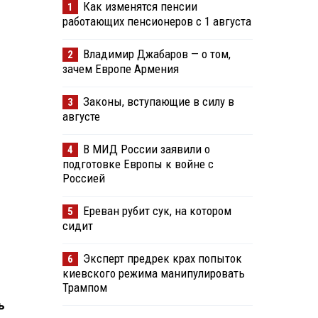
Как изменятся пенсии
1
работающих пенсионеров с 1 августа
Владимир Джабаров — о том,
2
зачем Европе Армения
Законы, вступающие в силу в
3
августе
В МИД России заявили о
4
подготовке Европы к войне с
Россией
Ереван рубит сук, на котором
5
сидит
Эксперт предрек крах попыток
6
киевского режима манипулировать
Трампом
ь