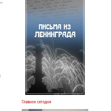
мы
а
с
Главное сегодня