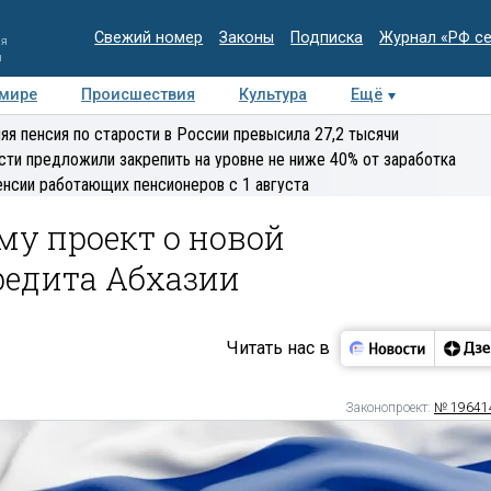
Свежий номер
Законы
Подписка
Журнал «РФ с
ия
и
 мире
Происшествия
Культура
Ещё
Медиацентр
Интервью
Колумнисты
Делова
яя пенсия по старости в России превысила 27,2 тысячи
эксперт
сти предложили закрепить на уровне не ниже 40% от заработка
енсии работающих пенсионеров с 1 августа
му проект о новой
редита Абхазии
Читать нас в
Законопроект:
№ 19641