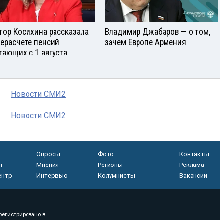
тор Косихина рассказала
Владимир Джабаров — о том,
рерасчете пенсий
зачем Европе Армения
тающих с 1 августа
Новости СМИ2
Новости СМИ2
Опросы
Фото
Контакты
ы
Мнения
Регионы
Реклама
ентр
Интервью
Колумнисты
Вакансии
регистрировано в