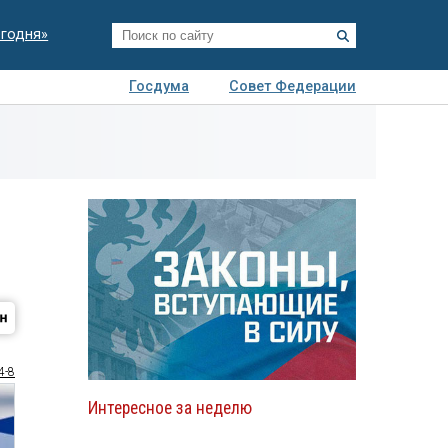
егодня»
Госдума
Совет Федерации
я
Авто
Недвижимость
Технологии
иза
4-8
Интересное за неделю