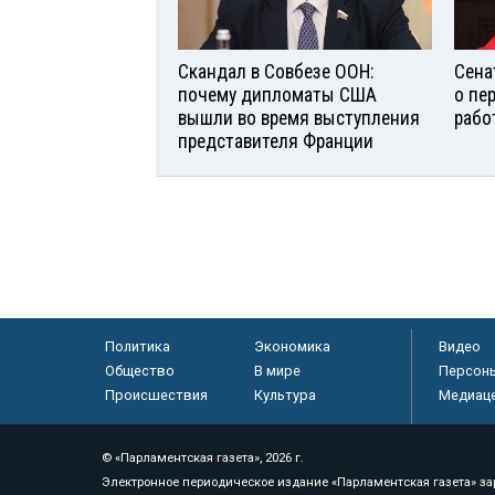
Скандал в Совбезе ООН:
Сена
почему дипломаты США
о пе
вышли во время выступления
рабо
представителя Франции
Политика
Экономика
Видео
Общество
В мире
Персон
Происшествия
Культура
Медиац
© «Парламентская газета», 2026 г.
Электронное периодическое издание «Парламентская газета» за