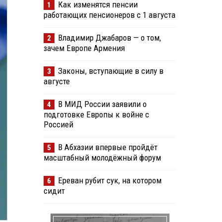
Как изменятся пенсии
1
работающих пенсионеров с 1 августа
Владимир Джабаров — о том,
2
зачем Европе Армения
Законы, вступающие в силу в
3
августе
В МИД России заявили о
4
подготовке Европы к войне с
Россией
В Абхазии впервые пройдёт
5
масштабный молодёжный форум
Ереван рубит сук, на котором
6
сидит