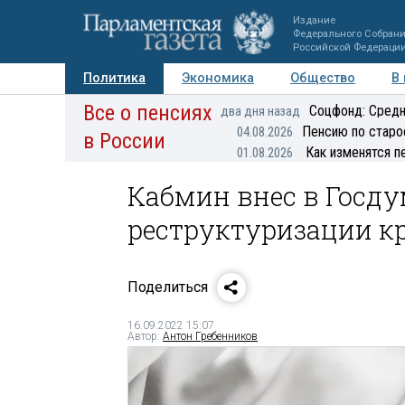
Издание
Федерального Собран
Российской Федераци
Политика
Экономика
Общество
В
Все о пенсиях
Фото
Авторы
Персоны
Мнения
Регионы
Соцфонд: Средн
два дня назад
Пенсию по старо
04.08.2026
в России
Как изменятся п
01.08.2026
Кабмин внес в Госду
реструктуризации к
Поделиться
16.09.2022 15:07
Автор:
Антон Гребенников